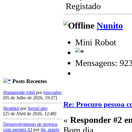
Registado
Nunito
Mini Robot
Mensagens: 92
Posts Recentes
Humanoide robô
por
josecarlos
[05 de Julho de 2026, 19:27]
Re: Procuro pessoa c
Heathkit
por
SerraCabo
[25 de Abril de 2026, 12:48]
«
Responder #2 e
Desenvolvimento de projetos
Bom dia.
com agentes AI
por
jm_araujo