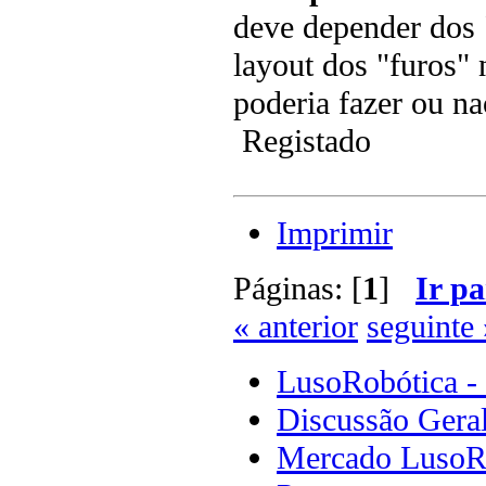
deve depender dos "
layout dos "furos" 
poderia fazer ou na
Registado
Imprimir
Páginas: [
1
]
Ir pa
« anterior
seguinte 
LusoRobótica -
Discussão Gera
Mercado LusoR