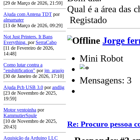
[29 de Março de 2026, 21:59]
Qual é a área das 
Ajuda com Antena TDT
por
Registado
almamater
[13 de Março de 2026, 09:29]
Not Just Printers. It Bans
Jorge fe
Everything.
por
SerraCabo
[11 de Fevereiro de 2026,
14:48]
Mini Robot
Como lutar contra a
"enshitification"
por
jm_araujo
[30 de Janeiro de 2026, 17:10]
Mensagens: 3
Ajuda Pcb USB 3.0
por
andlig
[23 de Novembro de 2025,
19:59]
Motor ventoinha
por
KammutierSpule
[10 de Novembro de 2025,
Re: Procuro pessoa c
20:43]
Aquisição da Arduino LLC