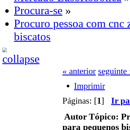
Procura-se
»
Procuro pessoa com cnc 
biscatos
« anterior
seguinte 
Imprimir
Páginas: [
1
]
Ir p
Autor
Tópico: Pr
para pequenos bi