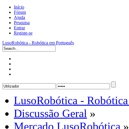
Início
Fórum
Ajuda
Pesquisa
Entrar
Registe-se
LusoRobótica - Robótica em Português
LusoRobótica - Robótica
Discussão Geral
»
Mercado LusoRobótica
»