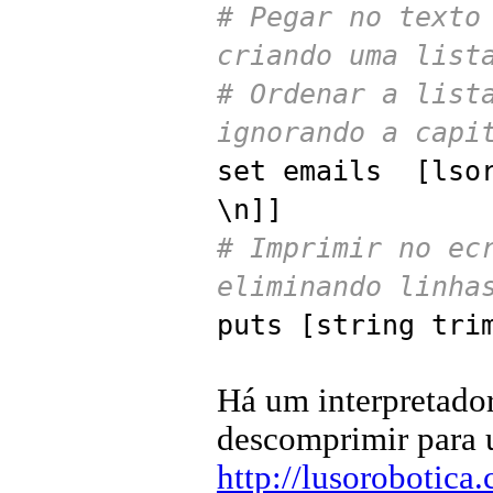
# Pegar no texto
criando uma list
# Ordenar a list
ignorando a capi
set emails [lsor
\n]]
# Imprimir no ec
eliminando linha
puts [string tri
Há um interpretado
descomprimir para 
http://lusorobotica