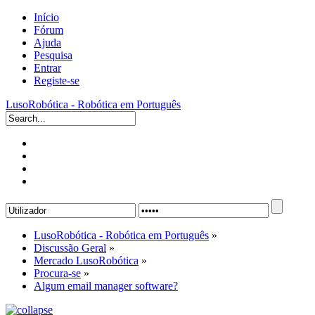
Início
Fórum
Ajuda
Pesquisa
Entrar
Registe-se
LusoRobótica - Robótica em Português
LusoRobótica - Robótica em Português
»
Discussão Geral
»
Mercado LusoRobótica
»
Procura-se
»
Algum email manager software?