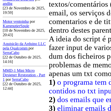
textos/comentários
andlig
[23 de Novembro de 2025,
email, os serviços 
19:59]
comentarios e de ti
Motor ventoinha
por
KammutierSpule
dentro destes parenti
[10 de Novembro de 2025,
20:43]
A ideia do script é 
Aquisição da Arduino LLC
fazer input de vario
pela Qualcomm
por
SerraCabo
dum dos ficheiros p
[22 de Outubro de 2025,
14:16]
problemas de memor
MMD-1 Mini Micro
apenas um txt como
Designer Restoration - Part
1
por
SerraCabo
1)
o programa tem d
[22 de Outubro de 2025,
12:44]
contidos no txt inpu
2)
dos emails que en
3)
eliminar emails d