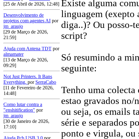
Existe alguma comu
[25 de Abril de 2026, 12:48]
linguagem (exepto 
Desenvolvimento de
projetos com agentes AI
por
diga..)? Ou posso-t
jm_araujo
[29 de Março de 2026,
script?
21:59]
Ajuda com Antena TDT
por
almamater
Só resumindo a min
[13 de Março de 2026,
09:29]
seguinte:
Not Just Printers. It Bans
Everything.
por
SerraCabo
Tenho uma colecta d
[11 de Fevereiro de 2026,
14:48]
estao gravados no/no
Como lutar contra a
ou seja, os emails 
"enshitification"
por
jm_araujo
série e separados p
[30 de Janeiro de 2026,
17:10]
ponto e virgula, o
Ajuda Pcb USB 3.0
por