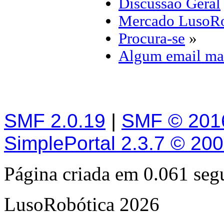
Discussão Geral
Mercado LusoRo
Procura-se
»
Algum email ma
SMF 2.0.19
|
SMF © 201
SimplePortal 2.3.7 © 20
Página criada em 0.061 se
LusoRobótica 2026