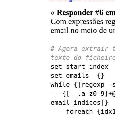
«
Responder #6 em
Com expressões regu
email no meio de u
# Agora extrair 
texto do ficheir
set start_index
set emails {}
while {[regexp -
-- {[-_.a-z0-9]+
email_indices]}
foreach {idx1 i