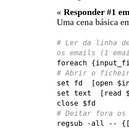
«
Responder #1 em
Uma cena básica e
# Ler da linha d
os emails (1 ema
foreach {input_f
# Abrir o fichei
set fd [open $in
set text [read 
close $fd
# Deitar fora os
regsub -all -- {