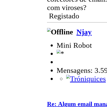
com viroses?
Registado
Njay
Mini Robot
Mensagens: 3.5
Re: Algum email mana