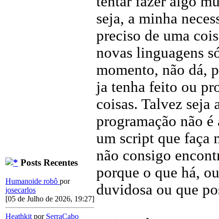
tentar fazer algo mu
seja, a minha nece
preciso de uma coisa
novas linguagens só
momento, não dá, po
ja tenha feito ou p
coisas. Talvez seja 
programação não é a
um script que faça 
não consigo encontr
Posts Recentes
porque o que há, o
Humanoide robô
por
duvidosa ou que po
josecarlos
[05 de Julho de 2026, 19:27]
Heathkit
por
SerraCabo