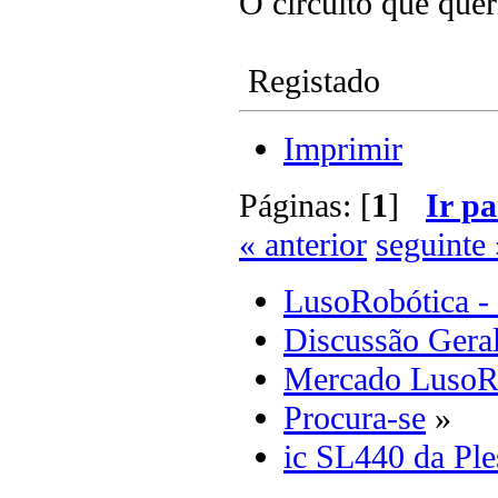
O circuito que queri
Registado
Imprimir
Páginas: [
1
]
Ir pa
« anterior
seguinte 
LusoRobótica -
Discussão Gera
Mercado LusoR
Procura-se
»
ic SL440 da Ple