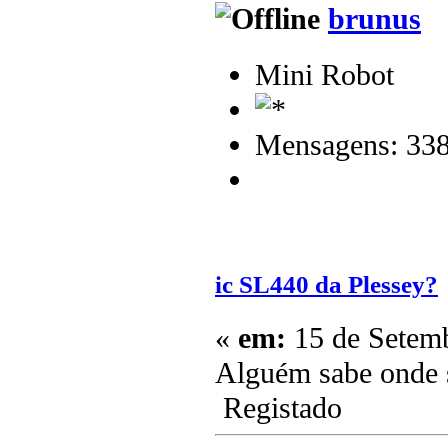
brunus
Mini Robot
Mensagens: 33
ic SL440 da Plessey?
«
em:
15 de Setemb
Alguém sabe onde s
Registado