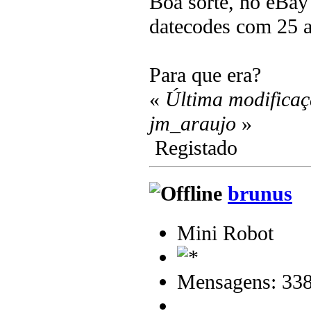
Boa sorte, no eBay
datecodes com 25 a
Para que era?
«
Última modificaç
jm_araujo
»
Registado
brunus
Mini Robot
Mensagens: 33