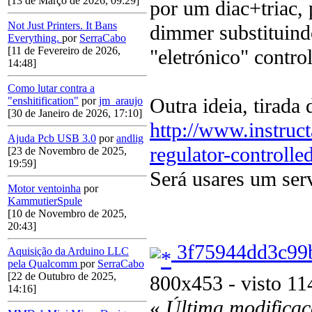
[13 de Março de 2026, 09:29]
por um diac+triac, 
Not Just Printers. It Bans
dimmer substituind
Everything.
por
SerraCabo
[11 de Fevereiro de 2026,
"eletrónico" contro
14:48]
Como lutar contra a
Outra ideia, tirada 
"enshitification"
por
jm_araujo
[30 de Janeiro de 2026, 17:10]
http://www.instru
Ajuda Pcb USB 3.0
por
andlig
regulator-controlle
[23 de Novembro de 2025,
19:59]
Será usares um serv
Motor ventoinha
por
KammutierSpule
[10 de Novembro de 2025,
20:43]
3f75944dd3c99
Aquisição da Arduino LLC
pela Qualcomm
por
SerraCabo
[22 de Outubro de 2025,
800x453 - visto 11
14:16]
«
Última modificaç