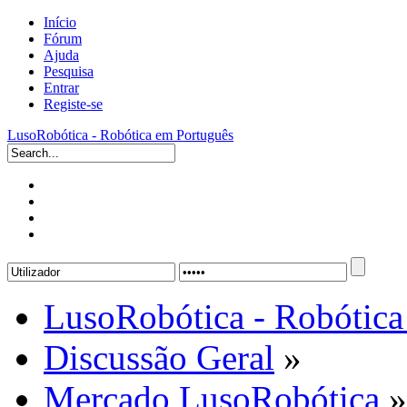
Início
Fórum
Ajuda
Pesquisa
Entrar
Registe-se
LusoRobótica - Robótica em Português
LusoRobótica - Robótica
Discussão Geral
»
Mercado LusoRobótica
»