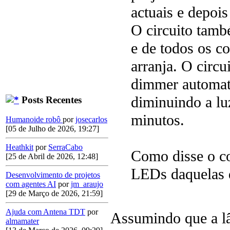
actuais e depoi
O circuito tamb
e de todos os c
arranja. O circ
dimmer automat
diminuindo a lu
Posts Recentes
minutos.
Humanoide robô
por
josecarlos
[05 de Julho de 2026, 19:27]
Heathkit
por
SerraCabo
Como disse o co
[25 de Abril de 2026, 12:48]
LEDs daquelas 
Desenvolvimento de projetos
com agentes AI
por
jm_araujo
[29 de Março de 2026, 21:59]
Ajuda com Antena TDT
por
Assumindo que a lâ
almamater