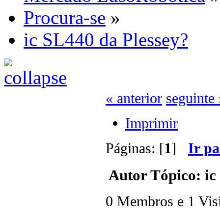
Procura-se
»
ic SL440 da Plessey?
« anterior
seguinte 
Imprimir
Páginas: [
1
]
Ir p
Autor
Tópico: ic
0 Membros e 1 Visit