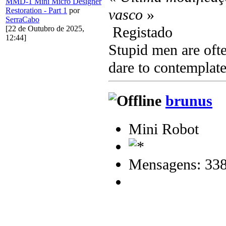
MMD-1 Mini Micro Designer
vasco
»
Restoration - Part 1
por
SerraCabo
Registado
[22 de Outubro de 2025,
12:44]
Stupid men are ofte
dare to contemplate
brunus
Mini Robot
Mensagens: 33