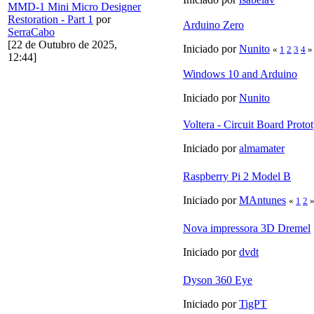
MMD-1 Mini Micro Designer
Restoration - Part 1
por
Arduino Zero
SerraCabo
[22 de Outubro de 2025,
Iniciado por
Nunito
«
1
2
3
4
»
12:44]
Windows 10 and Arduino
Iniciado por
Nunito
Voltera - Circuit Board Prot
Iniciado por
almamater
Raspberry Pi 2 Model B
Iniciado por
MAntunes
«
1
2
Nova impressora 3D Dremel
Iniciado por
dvdt
Dyson 360 Eye
Iniciado por
TigPT