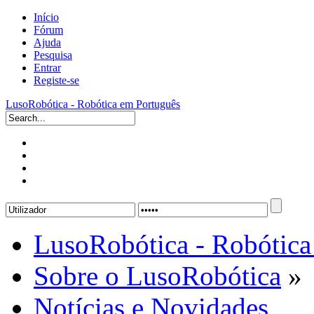
Início
Fórum
Ajuda
Pesquisa
Entrar
Registe-se
LusoRobótica - Robótica em Português
LusoRobótica - Robótica
Sobre o LusoRobótica
»
Notícias e Novidades