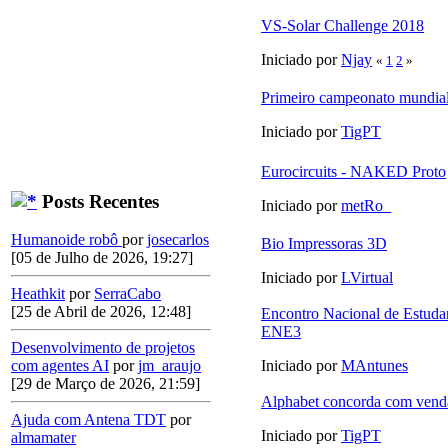
VS-Solar Challenge 2018
Iniciado por
Njay
«
1
2
»
Primeiro campeonato mundial
Iniciado por
TigPT
Eurocircuits - NAKED Proto
Posts Recentes
Iniciado por
metRo_
Humanoide robô
por
josecarlos
Bio Impressoras 3D
[05 de Julho de 2026, 19:27]
Iniciado por
LVirtual
Heathkit
por
SerraCabo
[25 de Abril de 2026, 12:48]
Encontro Nacional de Estudan
ENE3
Desenvolvimento de projetos
com agentes AI
por
jm_araujo
Iniciado por
MAntunes
[29 de Março de 2026, 21:59]
Alphabet concorda com vend
Ajuda com Antena TDT
por
Iniciado por
TigPT
almamater