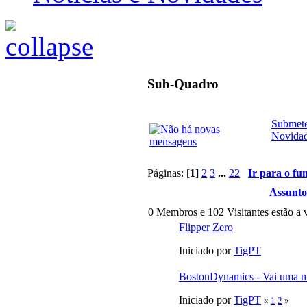
Sub-Quadro
Submete
Novida
Páginas: [
1
]
2
3
...
22
Ir para o fu
Assunto
0 Membros e 102 Visitantes estão a v
Flipper Zero
Iniciado por
TigPT
BostonDynamics - Vai uma 
Iniciado por
TigPT
«
1
2
»