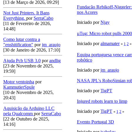
[13 de Março de 2026, 09:29]
Fundação Rebikoff-Niggeler:
nos Açores
Not Just Printers. It Bans
Everything.
por
SerraCabo
Iniciado por
Njay
[11 de Fevereiro de 2026,
14:48]
µTug: Micro robot pulls 2000 
Como lutar contra a
Iniciado por
almamater
«
1
2
»
"enshitification"
por
jm_araujo
[30 de Janeiro de 2026, 17:10]
Equipa portuguesa vence cam
robótico
Ajuda Pcb USB 3.0
por
andlig
[23 de Novembro de 2025,
Iniciado por
jm_araujo
19:59]
NASA JPL's RoboSimian ro
Motor ventoinha
por
KammutierSpule
Iniciado por
TigPT
[10 de Novembro de 2025,
20:43]
Injured robots learn to limp
Aquisição da Arduino LLC
Iniciado por
TigPT
«
1
2
»
pela Qualcomm
por
SerraCabo
[22 de Outubro de 2025,
Evento Portugal 3D
14:16]
Iniciado por
isabelav