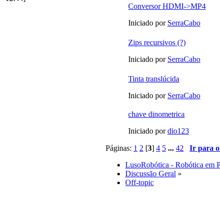
Conversor HDMI->MP4
Iniciado por
SerraCabo
Zips recursivos (?)
Iniciado por
SerraCabo
Tinta translúcida
Iniciado por
SerraCabo
chave dinometrica
Iniciado por
dio123
Páginas:
1
2
[
3
]
4
5
...
42
Ir para o
LusoRobótica - Robótica em 
Discussão Geral
»
Off-topic