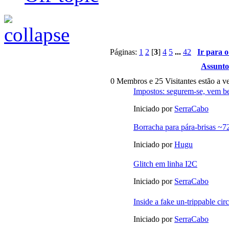
Páginas:
1
2
[
3
]
4
5
...
42
Ir para 
Assunto
0 Membros e 25 Visitantes estão a ve
Impostos: segurem-se, vem b
Iniciado por
SerraCabo
Borracha para pára-brisas ~
Iniciado por
Hugu
Glitch em linha I2C
Iniciado por
SerraCabo
Inside a fake un-trippable cir
Iniciado por
SerraCabo