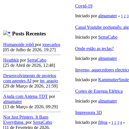
Covid-19
Iniciado por
almamater
«
1
2
3
Canal Youtube português: al
Posts Recentes
Iniciado por
SerraCabo
Humanoide robô
por
josecarlos
Onde estão as teclas?
[05 de Julho de 2026, 19:27]
Iniciado por
almamater
Heathkit
por
SerraCabo
[25 de Abril de 2026, 12:48]
Inverno, aquecedores electric
Desenvolvimento de projetos
Iniciado por
KammutierSpule
com agentes AI
por
jm_araujo
[29 de Março de 2026, 21:59]
Cortes de Energia Elétrica
Ajuda com Antena TDT
por
Iniciado por
almamater
almamater
[13 de Março de 2026, 09:29]
Impressora 3D
Not Just Printers. It Bans
Iniciado por
filjoa
Everything.
por
SerraCabo
«
1
2
3
4
»
[11 de Fevereiro de 2026,