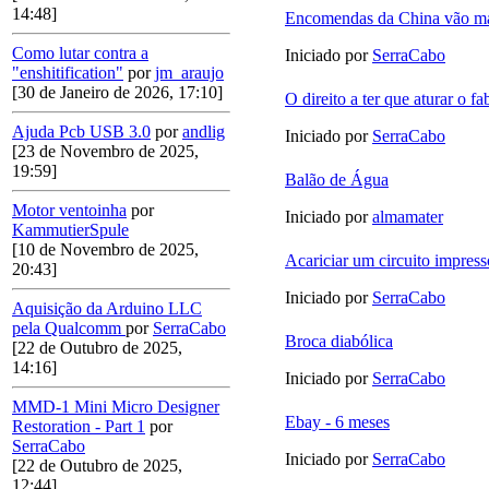
14:48]
Encomendas da China vão ma
Como lutar contra a
Iniciado por
SerraCabo
"enshitification"
por
jm_araujo
[30 de Janeiro de 2026, 17:10]
O direito a ter que aturar o fa
Ajuda Pcb USB 3.0
por
andlig
Iniciado por
SerraCabo
[23 de Novembro de 2025,
19:59]
Balão de Água
Motor ventoinha
por
Iniciado por
almamater
KammutierSpule
[10 de Novembro de 2025,
Acariciar um circuito impres
20:43]
Iniciado por
SerraCabo
Aquisição da Arduino LLC
pela Qualcomm
por
SerraCabo
Broca diabólica
[22 de Outubro de 2025,
14:16]
Iniciado por
SerraCabo
MMD-1 Mini Micro Designer
Ebay - 6 meses
Restoration - Part 1
por
SerraCabo
Iniciado por
SerraCabo
[22 de Outubro de 2025,
12:44]