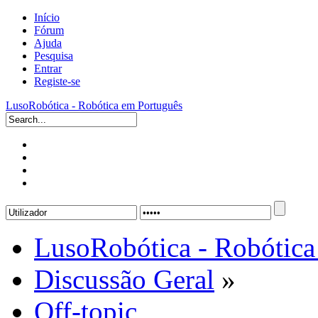
Início
Fórum
Ajuda
Pesquisa
Entrar
Registe-se
LusoRobótica - Robótica em Português
LusoRobótica - Robótica
Discussão Geral
»
Off-topic