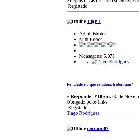
e depois clicas do lado esq em Robo
Registado
TigPT
Administrator
Mini Robot
Mensagens: 5.378
Re: Onde e o que estudam/trabalham?
«
Responder #18 em:
06 de Novemb
Obrigado pelos links.
Registado
Tiago Rodrigues
cardoso87