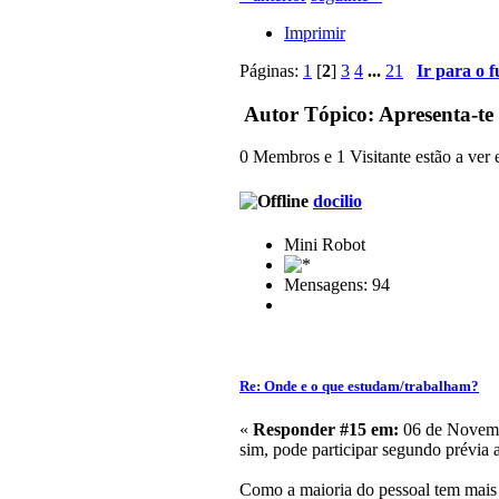
Imprimir
Páginas:
1
[
2
]
3
4
...
21
Ir para o 
Autor
Tópico: Apresenta-te
0 Membros e 1 Visitante estão a ver e
docilio
Mini Robot
Mensagens: 94
Re: Onde e o que estudam/trabalham?
«
Responder #15 em:
06 de Novemb
sim, pode participar segundo prévia a
Como a maioria do pessoal tem mais 