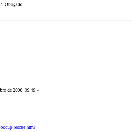
e?! Obrigado
ro de 2008, 09:49 »
obocup-rescue.html