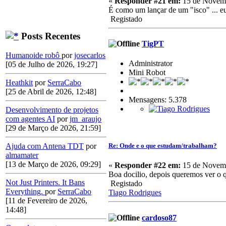
«
Responder #21 em:
15 de Novemb
É como um lançar de um "isco" ... eu
Registado
Posts Recentes
TigPT
Humanoide robô
por
josecarlos
Administrator
[05 de Julho de 2026, 19:27]
Mini Robot
Heathkit
por
SerraCabo
[25 de Abril de 2026, 12:48]
Mensagens: 5.378
Desenvolvimento de projetos
com agentes AI
por
jm_araujo
[29 de Março de 2026, 21:59]
Re: Onde e o que estudam/trabalham?
Ajuda com Antena TDT
por
almamater
[13 de Março de 2026, 09:29]
«
Responder #22 em:
15 de Novemb
Boa docilio, depois queremos ver o 
Not Just Printers. It Bans
Registado
Everything.
por
SerraCabo
Tiago Rodrigues
[11 de Fevereiro de 2026,
14:48]
cardoso87