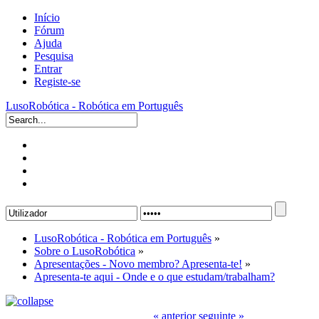
Início
Fórum
Ajuda
Pesquisa
Entrar
Registe-se
LusoRobótica - Robótica em Português
LusoRobótica - Robótica em Português
»
Sobre o LusoRobótica
»
Apresentações - Novo membro? Apresenta-te!
»
Apresenta-te aqui - Onde e o que estudam/trabalham?
« anterior
seguinte »