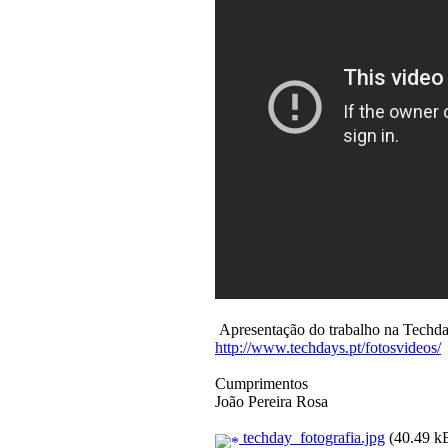
Apresentação do trabalho na Techda
http://www.techdays.pt/fotosvideos/
n
Cumprimentos
João Pereira Rosa
techday_fotografia.jpg
(40.49 kB