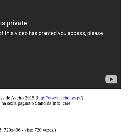
ys de Aveiro 2015 (
http://www.techdays.pt/
)
a sexta pagina o Stand da Info_care
, 720x406 - visto 720 vezes.)