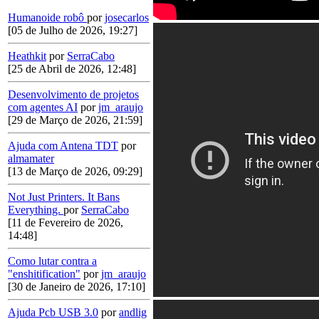
Humanoide robô
por
josecarlos
[05 de Julho de 2026, 19:27]
Heathkit
por
SerraCabo
[25 de Abril de 2026, 12:48]
Desenvolvimento de projetos
com agentes AI
por
jm_araujo
[29 de Março de 2026, 21:59]
Ajuda com Antena TDT
por
almamater
[13 de Março de 2026, 09:29]
Not Just Printers. It Bans
Everything.
por
SerraCabo
[11 de Fevereiro de 2026,
14:48]
Como lutar contra a
"enshitification"
por
jm_araujo
[30 de Janeiro de 2026, 17:10]
Ajuda Pcb USB 3.0
por
andlig