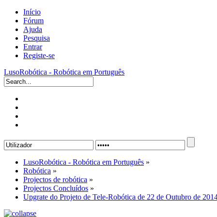
Início
Fórum
Ajuda
Pesquisa
Entrar
Registe-se
LusoRobótica - Robótica em Português
LusoRobótica - Robótica em Português
»
Robótica
»
Projectos de robótica
»
Projectos Concluídos
»
Upgrate do Projeto de Tele-Robótica de 22 de Outubro de 201