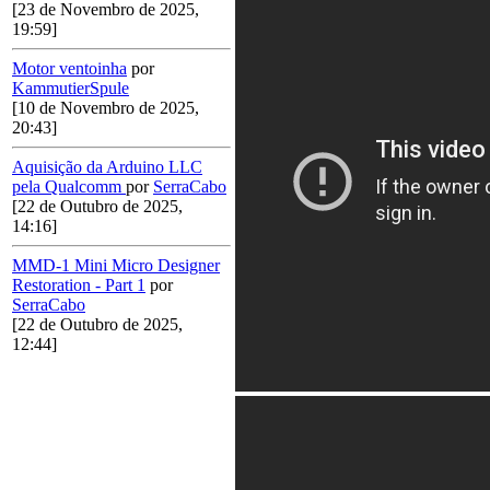
[23 de Novembro de 2025,
19:59]
Motor ventoinha
por
KammutierSpule
[10 de Novembro de 2025,
20:43]
Aquisição da Arduino LLC
pela Qualcomm
por
SerraCabo
[22 de Outubro de 2025,
14:16]
MMD-1 Mini Micro Designer
Restoration - Part 1
por
SerraCabo
[22 de Outubro de 2025,
12:44]