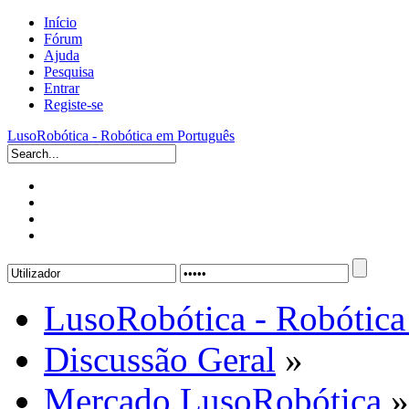
Início
Fórum
Ajuda
Pesquisa
Entrar
Registe-se
LusoRobótica - Robótica em Português
LusoRobótica - Robótica
Discussão Geral
»
Mercado LusoRobótica
»