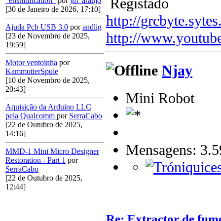
Registado
"enshitification"
por
jm_araujo
[30 de Janeiro de 2026, 17:10]
http://grcbyte.sytes
Ajuda Pcb USB 3.0
por
andlig
http://www.youtub
[23 de Novembro de 2025,
19:59]
Motor ventoinha
por
Njay
KammutierSpule
[10 de Novembro de 2025,
20:43]
Mini Robot
Aquisição da Arduino LLC
pela Qualcomm
por
SerraCabo
[22 de Outubro de 2025,
14:16]
Mensagens: 3.5
MMD-1 Mini Micro Designer
Restoration - Part 1
por
SerraCabo
[22 de Outubro de 2025,
12:44]
Re: Extractor de fum