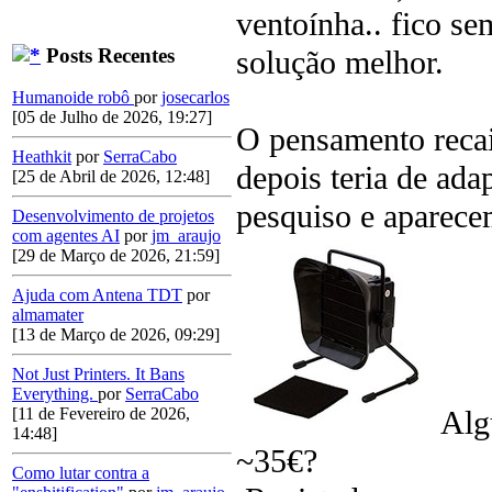
ventoínha.. fico s
solução melhor.
Posts Recentes
Humanoide robô
por
josecarlos
[05 de Julho de 2026, 19:27]
O pensamento recai
Heathkit
por
SerraCabo
depois teria de adap
[25 de Abril de 2026, 12:48]
pesquiso e aparec
Desenvolvimento de projetos
com agentes AI
por
jm_araujo
[29 de Março de 2026, 21:59]
Ajuda com Antena TDT
por
almamater
[13 de Março de 2026, 09:29]
Not Just Printers. It Bans
Everything.
por
SerraCabo
Algu
[11 de Fevereiro de 2026,
14:48]
~
35€?
Como lutar contra a