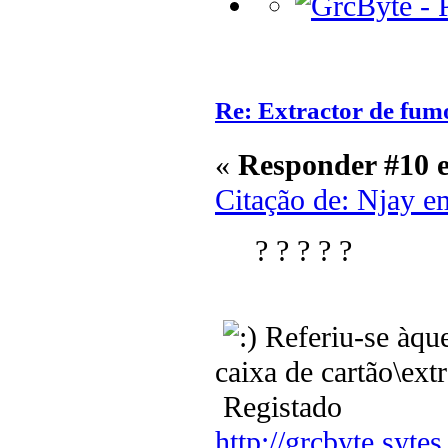
Re: Extractor de fum
«
Responder #10 
Citação de: Njay e
? ? ? ? ?
Referiu-se àqu
caixa de cartão\extr
Registado
http://grcbyte.sytes