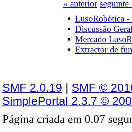
« anterior
seguinte 
LusoRobótica -
Discussão Gera
Mercado LusoR
Extractor de fu
SMF 2.0.19
|
SMF © 201
SimplePortal 2.3.7 © 20
Página criada em 0.07 seg