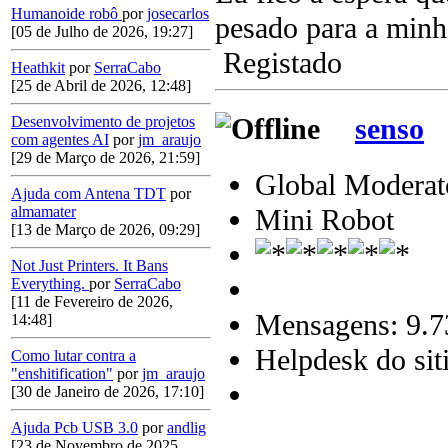
Humanoide robô
por
josecarlos
pesado para a minh
[05 de Julho de 2026, 19:27]
Registado
Heathkit
por
SerraCabo
[25 de Abril de 2026, 12:48]
senso
Desenvolvimento de projetos
com agentes AI
por
jm_araujo
[29 de Março de 2026, 21:59]
Global Moderat
Ajuda com Antena TDT
por
Mini Robot
almamater
[13 de Março de 2026, 09:29]
Not Just Printers. It Bans
Everything.
por
SerraCabo
[11 de Fevereiro de 2026,
Mensagens: 9.7
14:48]
Helpdesk do sit
Como lutar contra a
"enshitification"
por
jm_araujo
[30 de Janeiro de 2026, 17:10]
Ajuda Pcb USB 3.0
por
andlig
[23 de Novembro de 2025,