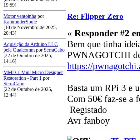
19:59]
Re: Flipper Zero
Motor ventoinha
por
KammutierSpule
[10 de Novembro de 2025,
«
Responder #2 e
20:43]
Bem que tinha ideia 
Aquisição da Arduino LLC
pela Qualcomm
por
SerraCabo
PWNAGOTCHI deve 
[22 de Outubro de 2025,
14:16]
https://pwnagotchi.
MMD-1 Mini Micro Designer
Restoration - Part 1
por
SerraCabo
Basta um RPi 3 e u
[22 de Outubro de 2025,
12:44]
Com 50€ faz-se a fe
Registado
Avr fanboy