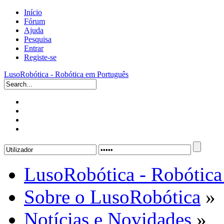
Início
Fórum
Ajuda
Pesquisa
Entrar
Registe-se
LusoRobótica - Robótica em Português
LusoRobótica - Robótica
Sobre o LusoRobótica
»
Notícias e Novidades
»