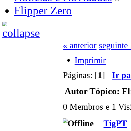
Flipper Zero
« anterior
seguinte 
Imprimir
Páginas: [
1
]
Ir p
Autor
Tópico: Fl
0 Membros e 1 Visit
TigPT