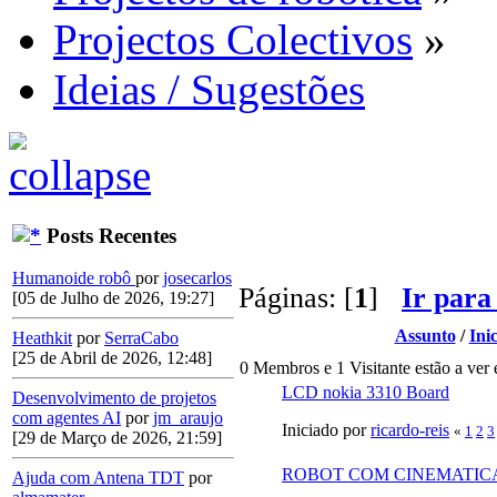
Projectos Colectivos
»
Ideias / Sugestões
Posts Recentes
Humanoide robô
por
josecarlos
Páginas: [
1
]
Ir para
[05 de Julho de 2026, 19:27]
Assunto
/
Ini
Heathkit
por
SerraCabo
[25 de Abril de 2026, 12:48]
0 Membros e 1 Visitante estão a ver 
LCD nokia 3310 Board
Desenvolvimento de projetos
com agentes AI
por
jm_araujo
Iniciado por
ricardo-reis
«
1
2
3
[29 de Março de 2026, 21:59]
ROBOT COM CINEMATIC
Ajuda com Antena TDT
por