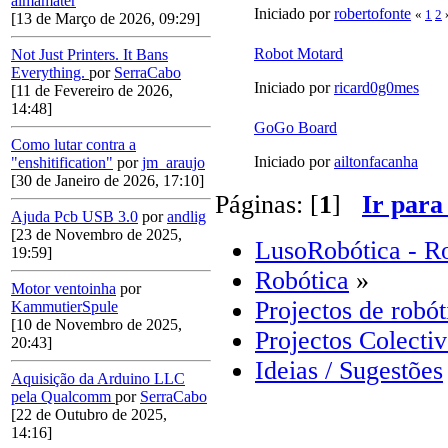
almamater
Iniciado por
robertofonte
«
1
2
[13 de Março de 2026, 09:29]
Robot Motard
Not Just Printers. It Bans
Everything.
por
SerraCabo
Iniciado por
ricard0g0mes
[11 de Fevereiro de 2026,
14:48]
GoGo Board
Como lutar contra a
Iniciado por
ailtonfacanha
"enshitification"
por
jm_araujo
[30 de Janeiro de 2026, 17:10]
Páginas: [
1
]
Ir para
Ajuda Pcb USB 3.0
por
andlig
[23 de Novembro de 2025,
LusoRobótica - R
19:59]
Robótica
»
Motor ventoinha
por
Projectos de robót
KammutierSpule
[10 de Novembro de 2025,
Projectos Colecti
20:43]
Ideias / Sugestões
Aquisição da Arduino LLC
pela Qualcomm
por
SerraCabo
[22 de Outubro de 2025,
14:16]