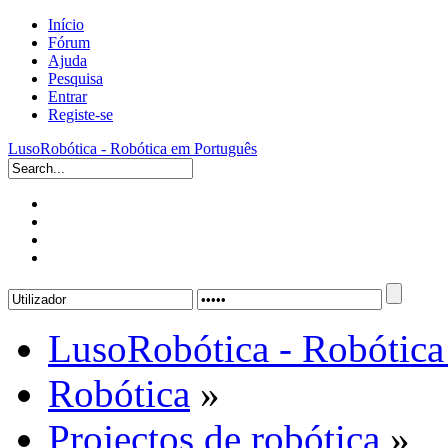
Início
Fórum
Ajuda
Pesquisa
Entrar
Registe-se
LusoRobótica - Robótica em Português
LusoRobótica - Robótica
Robótica
»
Projectos de robótica
»