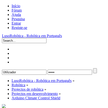
Início
Fórum
Ajuda
Pesquisa
Entrar
Registe-se
LusoRobótica - Robótica em Português
LusoRobótica - Robótica em Português
»
Robótica
»
Projectos de robótica
»
Projectos em desenvolvimento
»
Arduino Climate Control Shield