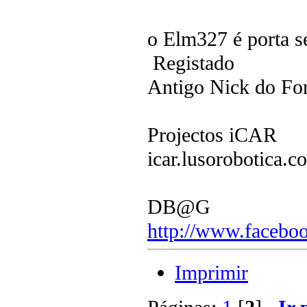
o Elm327 é porta sé
Registado
Antigo Nick do F
Projectos iCAR
icar.lusorobotica.c
DB@G
http://www.faceboo
Imprimir