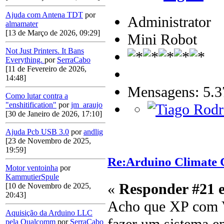
Ajuda com Antena TDT
por
Administrator
almamater
[13 de Março de 2026, 09:29]
Mini Robot
Not Just Printers. It Bans
Everything.
por
SerraCabo
[11 de Fevereiro de 2026,
14:48]
Mensagens: 5.3
Como lutar contra a
"enshitification"
por
jm_araujo
[30 de Janeiro de 2026, 17:10]
Ajuda Pcb USB 3.0
por
andlig
[23 de Novembro de 2025,
19:59]
Re:Arduino Climate C
Motor ventoinha
por
KammutierSpule
«
Responder #21 
[10 de Novembro de 2025,
20:43]
Acho que XP com V
Aquisição da Arduino LLC
fazer um sistema e
pela Qualcomm
por
SerraCabo