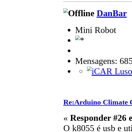
DanBar
Mini Robot
Mensagens: 68
Re:Arduino Climate C
«
Responder #26 
O k8055 é usb e ut