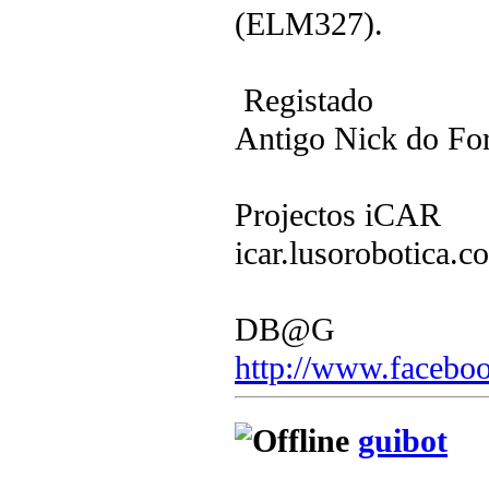
(ELM327).
Registado
Antigo Nick do F
Projectos iCAR
icar.lusorobotica.c
DB@G
http://www.faceboo
guibot