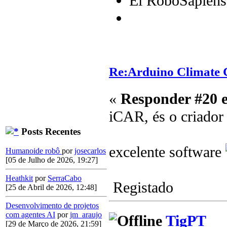
El RoboSapiens
Re:Arduino Climate C
«
Responder #20 
iCAR, és o criado
Posts Recentes
excelente software
Humanoide robô
por
josecarlos
[05 de Julho de 2026, 19:27]
Heathkit
por
SerraCabo
Registado
[25 de Abril de 2026, 12:48]
Desenvolvimento de projetos
com agentes AI
por
jm_araujo
TigPT
[29 de Março de 2026, 21:59]