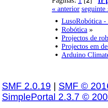
Páginas:
1
[
2
]
Ir 
« anterior
seguinte 
LusoRobótica -
Robótica
»
Projectos de rob
Projectos em d
Arduino Climate
SMF 2.0.19
|
SMF © 201
SimplePortal 2.3.7 © 20