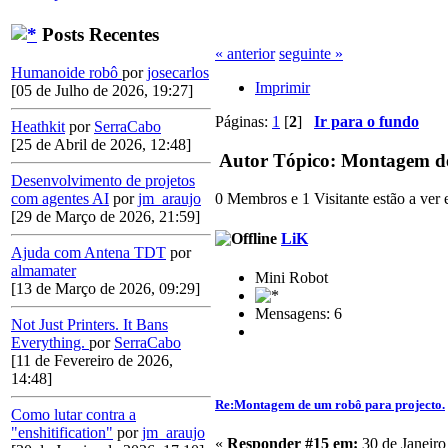
Posts Recentes
« anterior
seguinte »
Humanoide robô
por
josecarlos
Imprimir
[05 de Julho de 2026, 19:27]
Páginas:
1
[
2
]
Ir para o fundo
Heathkit
por
SerraCabo
[25 de Abril de 2026, 12:48]
Autor
Tópico: Montagem de 
Desenvolvimento de projetos
com agentes AI
por
jm_araujo
0 Membros e 1 Visitante estão a ver e
[29 de Março de 2026, 21:59]
LiK
Ajuda com Antena TDT
por
almamater
Mini Robot
[13 de Março de 2026, 09:29]
Mensagens: 6
Not Just Printers. It Bans
Everything.
por
SerraCabo
[11 de Fevereiro de 2026,
14:48]
Re:Montagem de um robô para projecto.
Como lutar contra a
"enshitification"
por
jm_araujo
«
Responder #15 em:
30 de Janeiro