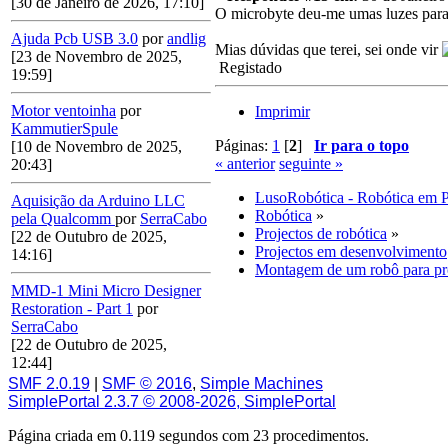
[30 de Janeiro de 2026, 17:10]
O microbyte deu-me umas luzes par
Ajuda Pcb USB 3.0
por
andlig
Mias dúvidas que terei, sei onde vir
[23 de Novembro de 2025,
Registado
19:59]
Motor ventoinha
por
Imprimir
KammutierSpule
Páginas:
1
[
2
]
Ir para o topo
[10 de Novembro de 2025,
« anterior
seguinte »
20:43]
LusoRobótica - Robótica em 
Aquisição da Arduino LLC
Robótica
»
pela Qualcomm
por
SerraCabo
Projectos de robótica
»
[22 de Outubro de 2025,
Projectos em desenvolvimento
14:16]
Montagem de um robô para pro
MMD-1 Mini Micro Designer
Restoration - Part 1
por
SerraCabo
[22 de Outubro de 2025,
12:44]
SMF 2.0.19
|
SMF © 2016
,
Simple Machines
SimplePortal 2.3.7 © 2008-2026, SimplePortal
Página criada em 0.119 segundos com 23 procedimentos.