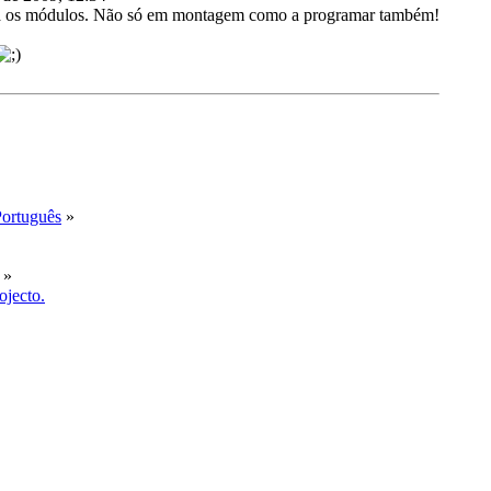
a os módulos. Não só em montagem como a programar também!
Português
»
»
jecto.