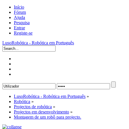
Início
Fórum
Ajuda
Pesquisa
Entrar
Registe-se
LusoRobótica - Robótica em Português
LusoRobótica - Robótica em Português
»
Robótica
»
Projectos de robótica
»
Projectos em desenvolvimento
»
Montagem de um robô para projecto.