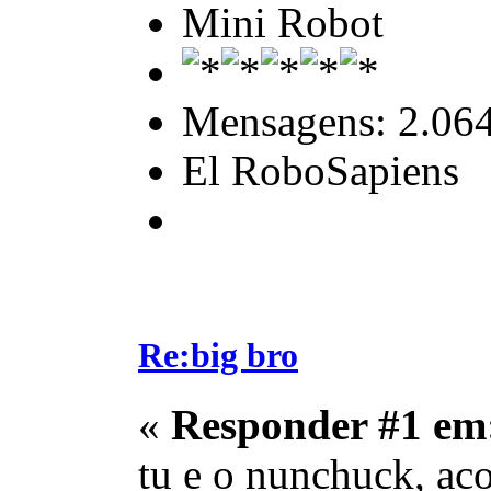
Mini Robot
Mensagens: 2.06
El RoboSapiens
Re:big bro
«
Responder #1 em
tu e o nunchuck, ac