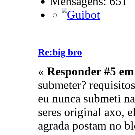
Mensagens: 651
Re:big bro
«
Responder #5 em
submeter? requisito
eu nunca submeti na
seres original axo,
agrada postam no b