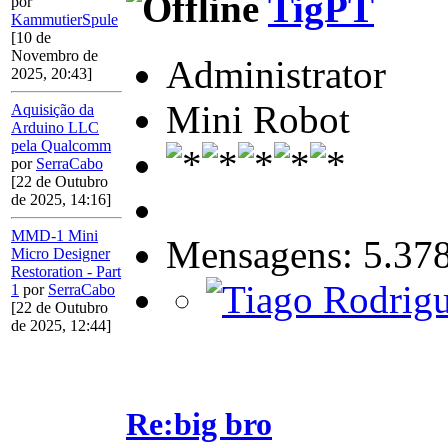
TigPT
por
KammutierSpule
[10 de
Novembro de
Administrator
2025, 20:43]
Mini Robot
Aquisição da
Arduino LLC
pela Qualcomm
por
SerraCabo
[22 de Outubro
de 2025, 14:16]
MMD-1 Mini
Mensagens: 5.37
Micro Designer
Restoration - Part
1
por
SerraCabo
[22 de Outubro
de 2025, 12:44]
Re:big bro