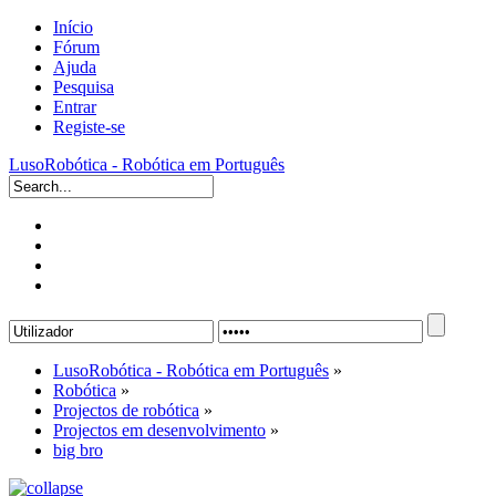
Início
Fórum
Ajuda
Pesquisa
Entrar
Registe-se
LusoRobótica - Robótica em Português
LusoRobótica - Robótica em Português
»
Robótica
»
Projectos de robótica
»
Projectos em desenvolvimento
»
big bro