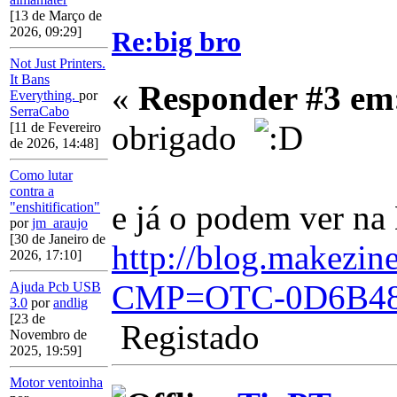
[13 de Março de
2026, 09:29]
Re:big bro
Not Just Printers.
It Bans
«
Responder #3 em
Everything.
por
SerraCabo
obrigado
[11 de Fevereiro
de 2026, 14:48]
Como lutar
contra a
e já o podem ver
"enshitification"
por
jm_araujo
[30 de Janeiro de
http://blog.makezin
2026, 17:10]
CMP=OTC-0D6B48
Ajuda Pcb USB
3.0
por
andlig
[23 de
Registado
Novembro de
2025, 19:59]
Motor ventoinha