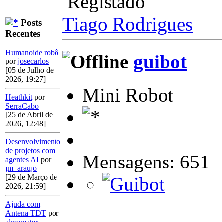
Registado
Tiago Rodrigues
Posts
Recentes
Humanoide robô
guibot
por
josecarlos
[05 de Julho de
2026, 19:27]
Mini Robot
Heathkit
por
SerraCabo
[25 de Abril de
2026, 12:48]
Desenvolvimento
de projetos com
Mensagens: 651
agentes AI
por
jm_araujo
[29 de Março de
2026, 21:59]
Ajuda com
Antena TDT
por
almamater