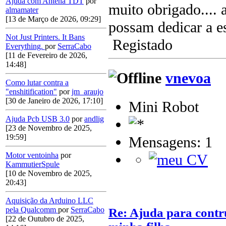
Ajuda com Antena TDT
por
muito obrigado....
almamater
[13 de Março de 2026, 09:29]
possam dedicar a es
Not Just Printers. It Bans
Registado
Everything.
por
SerraCabo
[11 de Fevereiro de 2026,
14:48]
vnevoa
Como lutar contra a
"enshitification"
por
jm_araujo
[30 de Janeiro de 2026, 17:10]
Mini Robot
Ajuda Pcb USB 3.0
por
andlig
[23 de Novembro de 2025,
19:59]
Mensagens: 1
Motor ventoinha
por
KammutierSpule
[10 de Novembro de 2025,
20:43]
Aquisição da Arduino LLC
pela Qualcomm
por
SerraCabo
Re: Ajuda para contr
[22 de Outubro de 2025,