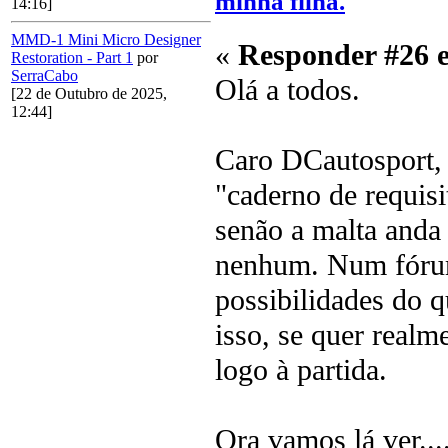
minha filha.
14:16]
MMD-1 Mini Micro Designer
«
Responder #26 
Restoration - Part 1
por
SerraCabo
Olá a todos.
[22 de Outubro de 2025,
12:44]
Caro DCautosport, 
"caderno de requisi
senão a malta anda 
nenhum. Num fórum
possibilidades do 
isso, se quer realm
logo à partida.
Ora vamos lá ver..