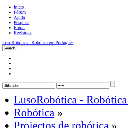
Início
Fórum
Ajuda
Pesquisa
Entrar
Registe-se
LusoRobótica - Robótica em Português
LusoRobótica - Robótica
Robótica
»
Projectos de robótica
»