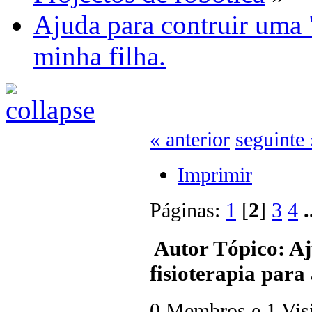
Ajuda para contruir uma 
minha filha.
« anterior
seguinte 
Imprimir
Páginas:
1
[
2
]
3
4
.
Autor
Tópico: Aj
fisioterapia para
0 Membros e 1 Visit