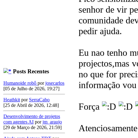
senhor de vir p
comunidade deve
pedir ajuda.
Eu nao tenho m
projectos,mas v
Posts Recentes
no que for prec
informação vou 
Humanoide robô
por
josecarlos
[05 de Julho de 2026, 19:27]
Heathkit
por
SerraCabo
Força
[25 de Abril de 2026, 12:48]
Desenvolvimento de projetos
com agentes AI
por
jm_araujo
Atenciosamente
[29 de Março de 2026, 21:59]