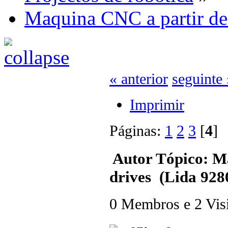
Maquina CNC a partir d
« anterior
seguinte 
Imprimir
Páginas:
1
2
3
[
4
Autor
Tópico: M
drives (Lida 928
0 Membros e 2 Visit