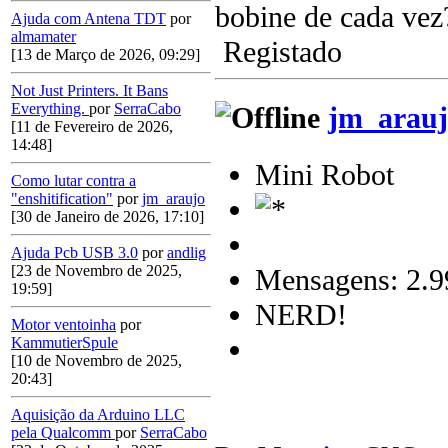
bobine de cada vez
Ajuda com Antena TDT
por
almamater
Registado
[13 de Março de 2026, 09:29]
Not Just Printers. It Bans
Everything.
por
SerraCabo
jm_arauj
[11 de Fevereiro de 2026,
14:48]
Mini Robot
Como lutar contra a
"enshitification"
por
jm_araujo
[30 de Janeiro de 2026, 17:10]
Ajuda Pcb USB 3.0
por
andlig
[23 de Novembro de 2025,
Mensagens: 2.9
19:59]
NERD!
Motor ventoinha
por
KammutierSpule
[10 de Novembro de 2025,
20:43]
Aquisição da Arduino LLC
pela Qualcomm
por
SerraCabo