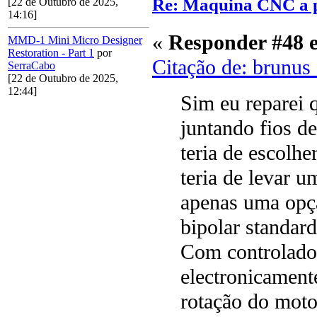
Re: Maquina CNC a p
[22 de Outubro de 2025,
14:16]
«
Responder #48 
MMD-1 Mini Micro Designer
Restoration - Part 1
por
Citação de: brunus
SerraCabo
[22 de Outubro de 2025,
12:44]
Sim eu reparei 
juntando fios d
teria de escolhe
teria de levar 
apenas uma opç
bipolar standard
Com controlador
electronicament
rotação do motor