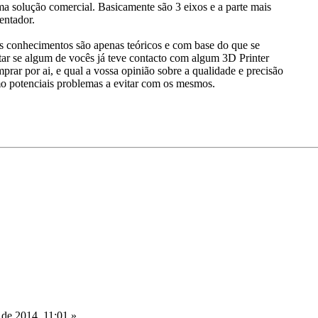
a solução comercial. Basicamente são 3 eixos e a parte mais
entador.
 conhecimentos são apenas teóricos e com base do que se
tar se algum de vocês já teve contacto com algum 3D Printer
rar por ai, e qual a vossa opinião sobre a qualidade e precisão
o potenciais problemas a evitar com os mesmos.
de 2014, 11:01 »