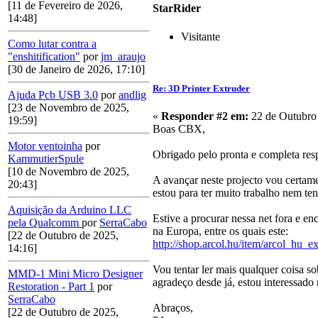
[11 de Fevereiro de 2026,
StarRider
14:48]
Visitante
Como lutar contra a
"enshitification"
por
jm_araujo
[30 de Janeiro de 2026, 17:10]
Re: 3D Printer Extruder
Ajuda Pcb USB 3.0
por
andlig
[23 de Novembro de 2025,
«
Responder #2 em:
22 de Outubro 
19:59]
Boas CBX,
Motor ventoinha
por
Obrigado pelo pronta e completa res
KammutierSpule
[10 de Novembro de 2025,
A avançar neste projecto vou certam
20:43]
estou para ter muito trabalho nem te
Aquisição da Arduino LLC
Estive a procurar nessa net fora e en
pela Qualcomm
por
SerraCabo
na Europa, entre os quais este:
[22 de Outubro de 2025,
http://shop.arcol.hu/item/arcol_hu_e
14:16]
Vou tentar ler mais qualquer coisa s
MMD-1 Mini Micro Designer
agradeço desde já, estou interessado
Restoration - Part 1
por
SerraCabo
Abraços,
[22 de Outubro de 2025,