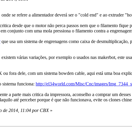
onde se refere a alimentador deverá ser o "cold end" e ao extruder "ho
critica desde que o motor não perca passos nem que o filamento fique
 em conjunto com uma mola pressiona o filamento contra a engrenagem p
r
que usa um sistema de engrenagens como caixa de desmultiplicação, p
er, existem várias variações, por exemplo o usados nas makerbot, este
 ou fora dele, com um sistema bowden cable, aqui está uma boa expli
 sistema funciona:
http://el34world.com/Misc/Cnc/images/Img_7344_s
nte a parte mais critica da impressora, aconselho a comprar um desses c
 daquilo até perceber porque é que não funcionava, evite os clones chi
ro de 2014, 11:04 por CBX
»