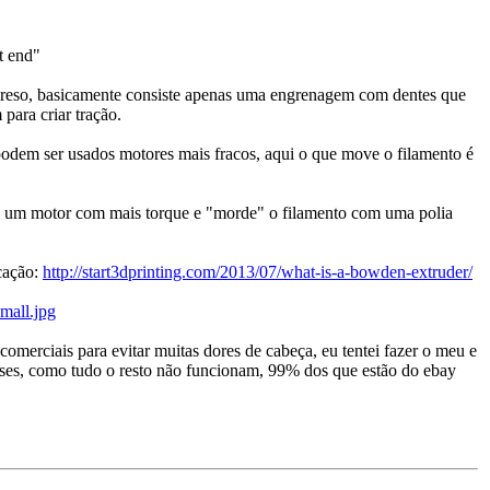
t end"
 preso, basicamente consiste apenas uma engrenagem com dentes que
ara criar tração.
odem ser usados motores mais fracos, aqui o que move o filamento é
 usa um motor com mais torque e "morde" o filamento com uma polia
cação:
http://start3dprinting.com/2013/07/what-is-a-bowden-extruder/
mall.jpg
omerciais para evitar muitas dores de cabeça, eu tentei fazer o meu e
neses, como tudo o resto não funcionam, 99% dos que estão do ebay