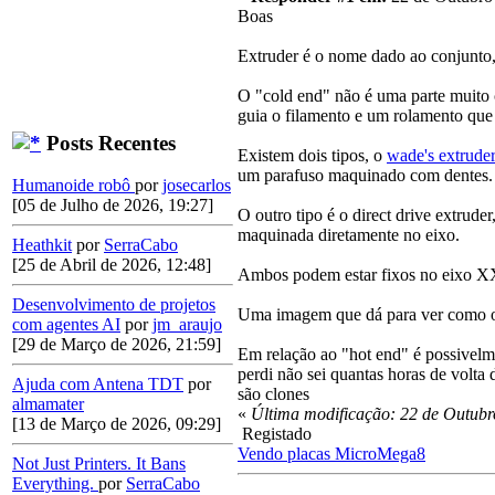
Boas
Extruder é o nome dado ao conjunto, 
O "cold end" não é uma parte muito 
guia o filamento e um rolamento que
Posts Recentes
Existem dois tipos, o
wade's extrude
um parafuso maquinado com dentes.
Humanoide robô
por
josecarlos
[05 de Julho de 2026, 19:27]
O outro tipo é o direct drive extrud
maquinada diretamente no eixo.
Heathkit
por
SerraCabo
[25 de Abril de 2026, 12:48]
Ambos podem estar fixos no eixo XX
Desenvolvimento de projetos
Uma imagem que dá para ver como o
com agentes AI
por
jm_araujo
[29 de Março de 2026, 21:59]
Em relação ao "hot end" é possivelme
perdi não sei quantas horas de volta
Ajuda com Antena TDT
por
são clones
almamater
«
Última modificação: 22 de Outub
[13 de Março de 2026, 09:29]
Registado
Vendo placas MicroMega8
Not Just Printers. It Bans
Everything.
por
SerraCabo