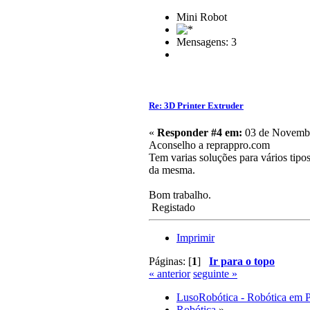
Mini Robot
Mensagens: 3
Re: 3D Printer Extruder
«
Responder #4 em:
03 de Novembr
Aconselho a reprappro.com
Tem varias soluções para vários tipo
da mesma.
Bom trabalho.
Registado
Imprimir
Páginas: [
1
]
Ir para o topo
« anterior
seguinte »
LusoRobótica - Robótica em 
Robótica
»