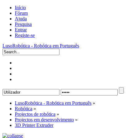
Início
Fórum
Ajuda
Pesquisa
Entrar
Registe-se
LusoRobótica - Robótica em Português
LusoRobótica - Robótica em Português
»
Robótica
»
Projectos de robótica
»
Projectos em desenvolvimento
»
3D Printer Extruder