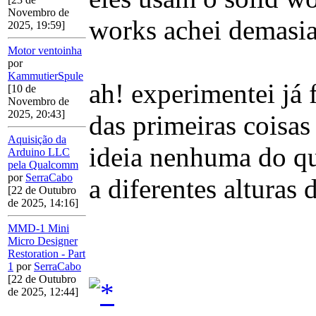
Novembro de
works achei demasia
2025, 19:59]
Motor ventoinha
por
KammutierSpule
ah! experimentei já 
[10 de
Novembro de
2025, 20:43]
das primeiras coisa
Aquisição da
ideia nenhuma do que
Arduino LLC
pela Qualcomm
por
SerraCabo
a diferentes alturas d
[22 de Outubro
de 2025, 14:16]
MMD-1 Mini
Micro Designer
Restoration - Part
1
por
SerraCabo
[22 de Outubro
de 2025, 12:44]