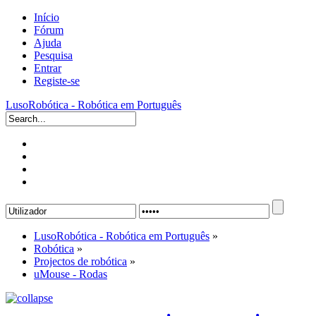
Início
Fórum
Ajuda
Pesquisa
Entrar
Registe-se
LusoRobótica - Robótica em Português
LusoRobótica - Robótica em Português
»
Robótica
»
Projectos de robótica
»
uMouse - Rodas