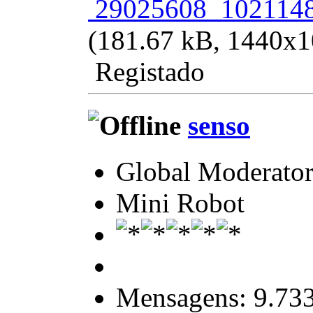
29025608_1021148
(181.67 kB, 1440x10
Registado
senso
Global Moderato
Mini Robot
Mensagens: 9.73