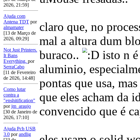
2026, 21:59]
Ajuda com
Antena TDT
por
claro que, no proces
almamater
[13 de Março de
mal a altura dum blo
2026, 09:29]
Not Just Printers.
buraco..
isto n é
It Bans
Everything.
por
aluminio, especialm
SerraCabo
[11 de Fevereiro
de 2026, 14:48]
pontas que usa, mas 
Como lutar
que eles acham da id
contra a
"enshitification"
por
jm_araujo
convencido que é cap
[30 de Janeiro de
2026, 17:10]
Ajuda Pcb USB
3.0
por
andlig
eles usam o solid wo
[23 de