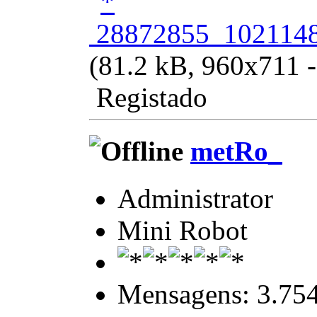
28872855_1021148
(81.2 kB, 960x711 -
Registado
metRo_
Administrator
Mini Robot
Mensagens: 3.75