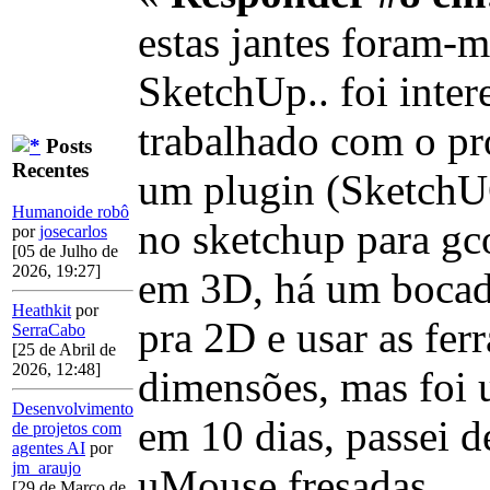
estas jantes foram-
SketchUp.. foi inter
trabalhado com o pr
Posts
Recentes
um plugin (SketchU
Humanoide robô
no sketchup para gco
por
josecarlos
[05 de Julho de
2026, 19:27]
em 3D, há um bocad
Heathkit
por
pra 2D e usar as fer
SerraCabo
[25 de Abril de
2026, 12:48]
dimensões, mas foi u
Desenvolvimento
em 10 dias, passei d
de projetos com
agentes AI
por
jm_araujo
uMouse fresadas..
[29 de Março de