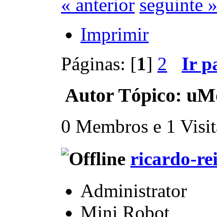
« anterior
seguinte 
Imprimir
Páginas: [
1
]
2
Ir p
Autor
Tópico: uMo
0 Membros e 1 Visita
ricardo-re
Administrator
Mini Robot