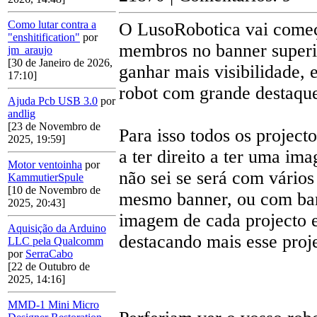
Como lutar contra a
O LusoRobotica vai começa
"enshitification"
por
membros no banner superi
jm_araujo
[30 de Janeiro de 2026,
ganhar mais visibilidade, 
17:10]
robot com grande destaqu
Ajuda Pcb USB 3.0
por
andlig
[23 de Novembro de
Para isso todos os project
2025, 19:59]
a ter direito a ter uma im
Motor ventoinha
por
não sei se será com vários
KammutierSpule
[10 de Novembro de
mesmo banner, ou com ban
2025, 20:43]
imagem de cada projecto e
Aquisição da Arduino
destacando mais esse proje
LLC pela Qualcomm
por
SerraCabo
[22 de Outubro de
2025, 14:16]
MMD-1 Mini Micro