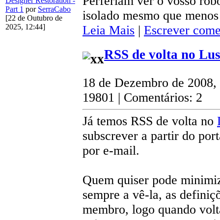
Perferiam ver o vosso rob
Designer Restoration -
Part 1
por
SerraCabo
isolado mesmo que menos
[22 de Outubro de
2025, 12:44]
Leia Mais
|
Escrever come
RSS de volta no Lu
18 de Dezembro de 2008,
19801 | Comentários: 2
Já temos RSS de volta no
subscrever a partir do por
por e-mail.
Quem quiser pode minimiza
sempre a vê-la, as definiç
membro, logo quando voltar