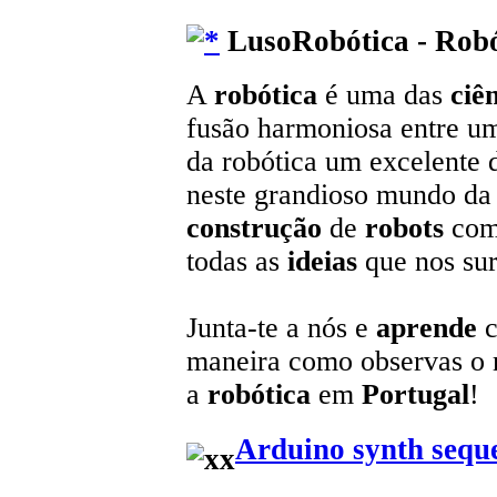
LusoRobótica - Robó
A
robótica
é uma das
ciê
fusão harmoniosa entre u
da robótica um excelente 
neste grandioso mundo da t
construção
de
robots
com
todas as
ideias
que nos sur
Junta-te a nós e
aprende
c
maneira como observas o
a
robótica
em
Portugal
!
Arduino synth sequ