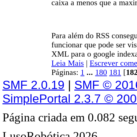
caixa a menos que a maxim
Para além do RSS consegu
funcionar que pode ser vi
XML para o google indexa
Leia Mais
|
Escrever come
Páginas:
1
...
180
181
[
18
SMF 2.0.19
|
SMF © 201
SimplePortal 2.3.7 © 20
Página criada em 0.082 se
LusoRobótica 2026