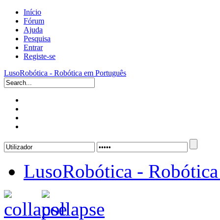
Início
Fórum
Ajuda
Pesquisa
Entrar
Registe-se
LusoRobótica - Robótica em Português
LusoRobótica - Robótica