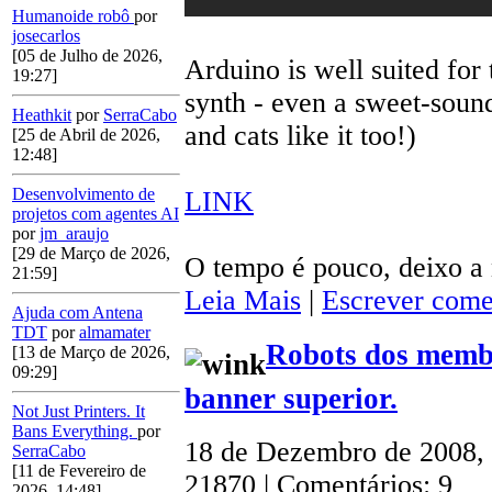
Humanoide robô
por
josecarlos
[05 de Julho de 2026,
Arduino is well suited for
19:27]
synth - even a sweet-soun
Heathkit
por
SerraCabo
and cats like it too!)
[25 de Abril de 2026,
12:48]
Desenvolvimento de
LINK
projetos com agentes AI
por
jm_araujo
[29 de Março de 2026,
O tempo é pouco, deixo a 
21:59]
Leia Mais
|
Escrever come
Ajuda com Antena
TDT
por
almamater
Robots dos memb
[13 de Março de 2026,
09:29]
banner superior.
Not Just Printers. It
Bans Everything.
por
18 de Dezembro de 2008,
SerraCabo
[11 de Fevereiro de
21870 | Comentários: 9
2026, 14:48]