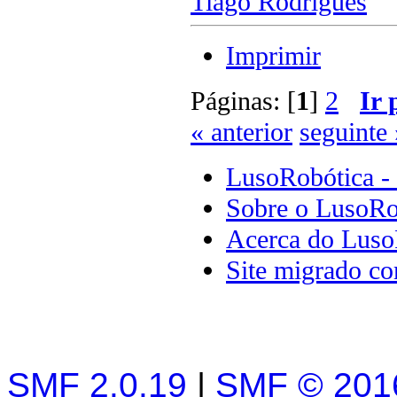
Tiago Rodrigues
Imprimir
Páginas: [
1
]
2
Ir 
« anterior
seguinte 
LusoRobótica -
Sobre o LusoRo
Acerca do Luso
Site migrado c
SMF 2.0.19
|
SMF © 201