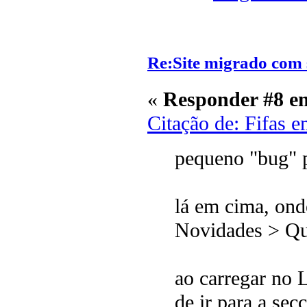
Re:Site migrado com 
«
Responder #8 e
Citação de: Fifas 
pequeno "bug" 
lá em cima, on
Novidades > Qu
ao carregar no 
de ir para a se