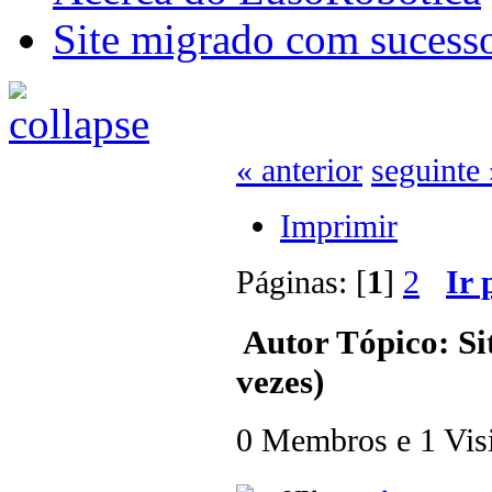
Site migrado com sucess
« anterior
seguinte 
Imprimir
Páginas: [
1
]
2
Ir 
Autor
Tópico: Si
vezes)
0 Membros e 1 Visit