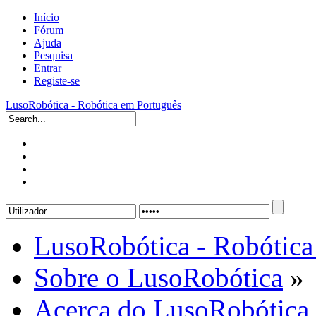
Início
Fórum
Ajuda
Pesquisa
Entrar
Registe-se
LusoRobótica - Robótica em Português
LusoRobótica - Robótica
Sobre o LusoRobótica
»
Acerca do LusoRobótica