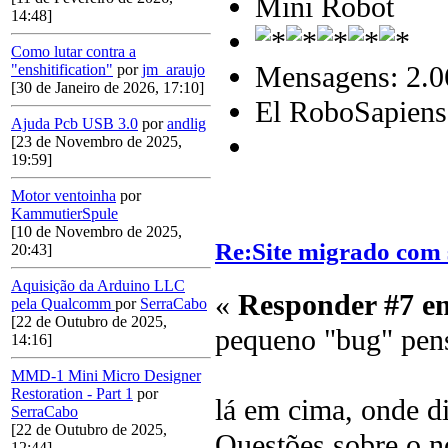
Mini Robot
14:48]
Como lutar contra a
Mensagens: 2.0
"enshitification"
por
jm_araujo
[30 de Janeiro de 2026, 17:10]
El RoboSapiens
Ajuda Pcb USB 3.0
por
andlig
[23 de Novembro de 2025,
19:59]
Motor ventoinha
por
KammutierSpule
[10 de Novembro de 2025,
Re:Site migrado com 
20:43]
Aquisição da Arduino LLC
«
Responder #7 e
pela Qualcomm
por
SerraCabo
[22 de Outubro de 2025,
pequeno "bug" pen
14:16]
MMD-1 Mini Micro Designer
Restoration - Part 1
por
lá em cima, onde 
SerraCabo
[22 de Outubro de 2025,
Questões sobre o 
12:44]