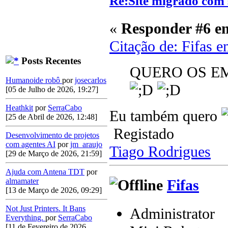
Re:Site migrado com 
«
Responder #6 e
Citação de: Fifas 
Posts Recentes
QUERO OS EMO
Humanoide robô
por
josecarlos
[05 de Julho de 2026, 19:27]
Heathkit
por
SerraCabo
Eu também quero
[25 de Abril de 2026, 12:48]
Registado
Desenvolvimento de projetos
com agentes AI
por
jm_araujo
Tiago Rodrigues
[29 de Março de 2026, 21:59]
Ajuda com Antena TDT
por
Fifas
almamater
[13 de Março de 2026, 09:29]
Not Just Printers. It Bans
Administrator
Everything.
por
SerraCabo
[11 de Fevereiro de 2026,