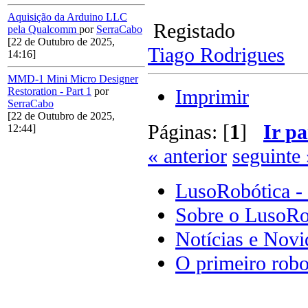
Aquisição da Arduino LLC
Registado
pela Qualcomm
por
SerraCabo
[22 de Outubro de 2025,
Tiago Rodrigues
14:16]
MMD-1 Mini Micro Designer
Imprimir
Restoration - Part 1
por
SerraCabo
[22 de Outubro de 2025,
Páginas: [
1
]
Ir pa
12:44]
« anterior
seguinte 
LusoRobótica -
Sobre o LusoRo
Notícias e Novi
O primeiro robo