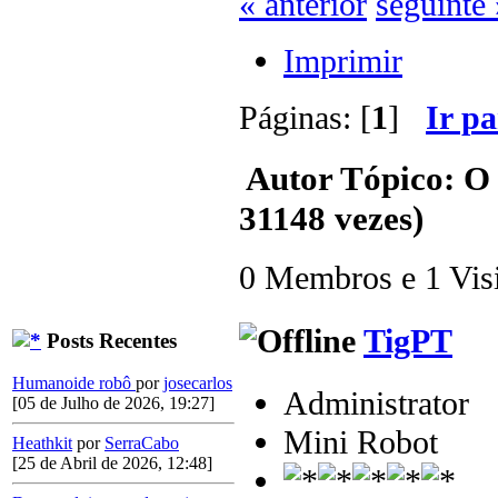
« anterior
seguinte 
Imprimir
Páginas: [
1
]
Ir p
Autor
Tópico: O 
31148 vezes)
0 Membros e 1 Visit
TigPT
Posts Recentes
Humanoide robô
por
josecarlos
Administrator
[05 de Julho de 2026, 19:27]
Mini Robot
Heathkit
por
SerraCabo
[25 de Abril de 2026, 12:48]