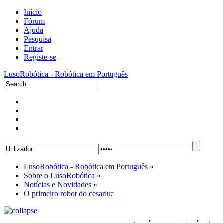
Início
Fórum
Ajuda
Pesquisa
Entrar
Registe-se
LusoRobótica - Robótica em Português
LusoRobótica - Robótica em Português
»
Sobre o LusoRobótica
»
Notícias e Novidades
»
O primeiro robot do cesarluc