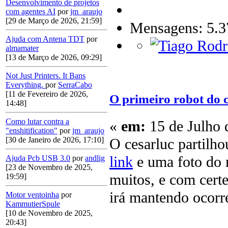
Desenvolvimento de projetos
com agentes AI
por
jm_araujo
[29 de Março de 2026, 21:59]
Mensagens: 5.3
Ajuda com Antena TDT
por
almamater
[13 de Março de 2026, 09:29]
Not Just Printers. It Bans
Everything.
por
SerraCabo
[11 de Fevereiro de 2026,
O primeiro robot do 
14:48]
Como lutar contra a
«
em:
15 de Julho 
"enshitification"
por
jm_araujo
O cesarluc partilho
[30 de Janeiro de 2026, 17:10]
link
e uma foto do 
Ajuda Pcb USB 3.0
por
andlig
[23 de Novembro de 2025,
muitos, e com cert
19:59]
irá mantendo ocorre
Motor ventoinha
por
KammutierSpule
[10 de Novembro de 2025,
20:43]