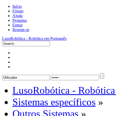
Início
Fórum
Ajuda
Pesquisa
Entrar
Registe-se
LusoRobótica - Robótica em Português
LusoRobótica - Robótica
Sistemas específicos
»
Outros Sistemas
»