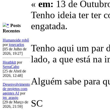
«
em:
13 de Outubro
Tenho ideia ter ter 
engatada.
Posts
Recentes
Humanoide robô
por
josecarlos
Tenho aqui um par d
[05 de Julho de
2026, 19:27]
lado, a que está na 
Heathkit
por
SerraCabo
[25 de Abril de
2026, 12:48]
Alguém sabe para que
Desenvolvimento
de projetos com
agentes AI
por
jm_araujo
SC
[29 de Março de
2026, 21:59]