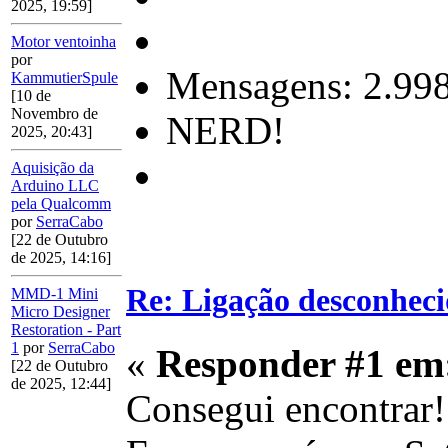
2025, 19:59]
Motor ventoinha
por
Mensagens: 2.99
KammutierSpule
[10 de
Novembro de
NERD!
2025, 20:43]
Aquisição da
Arduino LLC
pela Qualcomm
por
SerraCabo
[22 de Outubro
de 2025, 14:16]
Re: Ligação desconhec
MMD-1 Mini
Micro Designer
Restoration - Part
1
por
SerraCabo
«
Responder #1 em
[22 de Outubro
de 2025, 12:44]
Consegui encontrar!