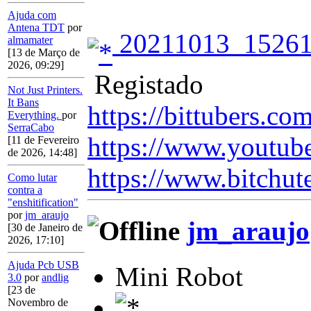
Ajuda com
Antena TDT
por
20211013_15261
almamater
[13 de Março de
2026, 09:29]
Registado
Not Just Printers.
It Bans
https://bittubers.c
Everything.
por
SerraCabo
https://www.youtub
[11 de Fevereiro
de 2026, 14:48]
https://www.bitchut
Como lutar
contra a
"enshitification"
por
jm_araujo
jm_araujo
[30 de Janeiro de
2026, 17:10]
Ajuda Pcb USB
Mini Robot
3.0
por
andlig
[23 de
Novembro de