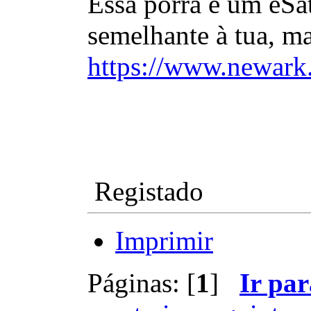
Essa porra é um eSat
semelhante à tua, m
https://www.newark
Registado
Imprimir
Páginas: [
1
]
Ir par