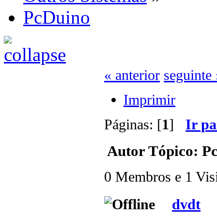
PcDuino
« anterior
seguinte 
Imprimir
Páginas: [
1
]
Ir p
Autor
Tópico: Pc
0 Membros e 1 Visit
dvdt