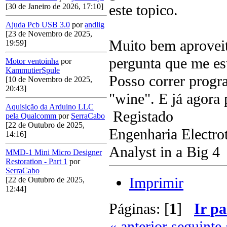
este topico.
[30 de Janeiro de 2026, 17:10]
Ajuda Pcb USB 3.0
por
andlig
[23 de Novembro de 2025,
Muito bem aproveit
19:59]
pergunta que me est
Motor ventoinha
por
KammutierSpule
Posso correr progr
[10 de Novembro de 2025,
20:43]
"wine". E já agora
Aquisição da Arduino LLC
Registado
pela Qualcomm
por
SerraCabo
[22 de Outubro de 2025,
Engenharia Electro
14:16]
Analyst in a Big 4
MMD-1 Mini Micro Designer
Restoration - Part 1
por
SerraCabo
Imprimir
[22 de Outubro de 2025,
12:44]
Páginas: [
1
]
Ir pa
« anterior
seguinte 