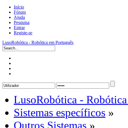
Início
Fórum
Ajuda
Pesquisa
Entrar
Registe-se
LusoRobótica - Robótica em Português
LusoRobótica - Robótica
Sistemas específicos
»
Outros Sistemas
»