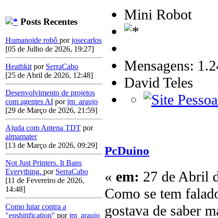
Mini Robot
Posts Recentes
Humanoide robô
por
josecarlos
[05 de Julho de 2026, 19:27]
Mensagens: 1.2
Heathkit
por
SerraCabo
[25 de Abril de 2026, 12:48]
David Teles
Desenvolvimento de projetos
com agentes AI
por
jm_araujo
[29 de Março de 2026, 21:59]
Ajuda com Antena TDT
por
almamater
[13 de Março de 2026, 09:29]
PcDuino
Not Just Printers. It Bans
Everything.
por
SerraCabo
«
em:
27 de Abril 
[11 de Fevereiro de 2026,
14:48]
Como se tem falado
gostava de saber ma
Como lutar contra a
"enshitification"
por
jm_araujo