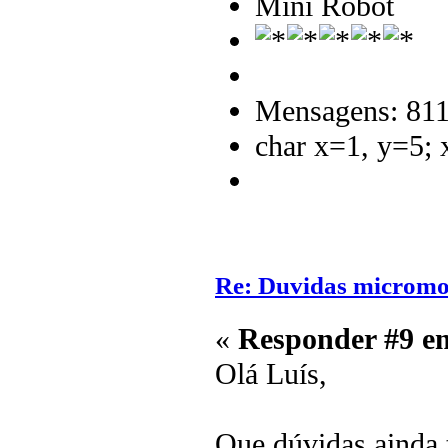
Mini Robot
Mensagens: 81
char x=1, y=5;
Re: Duvidas microm
«
Responder #9 e
Olá Luís,
Que dúvidas ainda t