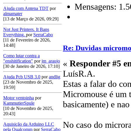
Mensagens: 1.5
Ajuda com Antena TDT
por
almamater
[13 de Março de 2026, 09:29]
Not Just Printers. It Bans
Everything.
por
SerraCabo
[11 de Fevereiro de 2026,
14:48]
Re: Duvidas microm
Como lutar contra a
«
Responder #5 e
"enshitification"
por
jm_araujo
[30 de Janeiro de 2026, 17:10]
LuísR.A.
Ajuda Pcb USB 3.0
por
andlig
Estas a falar do c
[23 de Novembro de 2025,
19:59]
Micromouse é um ti
Motor ventoinha
por
basicamente) e nao
KammutierSpule
[10 de Novembro de 2025,
20:43]
No caso do microra
Aquisição da Arduino LLC
pela Qualcomm
por
SerraCabo