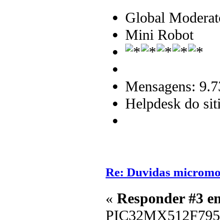
Global Moderat
Mini Robot
Mensagens: 9.7
Helpdesk do sit
Re: Duvidas microm
«
Responder #3 e
PIC32MX512F795 s