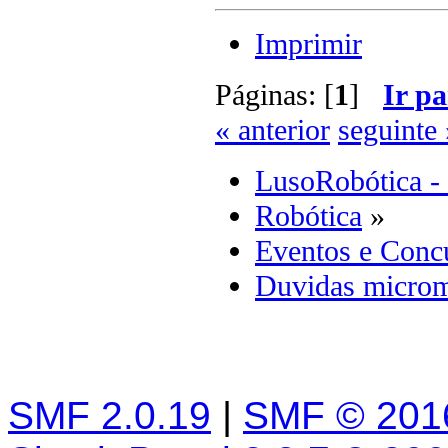
Imprimir
Páginas: [
1
]
Ir pa
« anterior
seguinte 
LusoRobótica -
Robótica
»
Eventos e Concu
Duvidas micro
SMF 2.0.19
|
SMF © 201