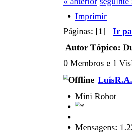
« anterior
seguinte 
Imprimir
Páginas: [
1
]
Ir p
Autor
Tópico: Du
0 Membros e 1 Visit
LuísR.A
Mini Robot
Mensagens: 1.2