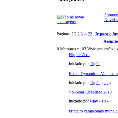
Submete
Novida
Páginas: [
1
]
2
3
...
22
Ir para o fu
Assunto
0 Membros e 103 Visitantes estão a v
Flipper Zero
Iniciado por
TigPT
BostonDynamics - Vai uma 
Iniciado por
TigPT
«
1
2
»
VS-Solar Challenge 2018
Iniciado por
Njay
«
1
2
»
Primeiro campeonato mundial