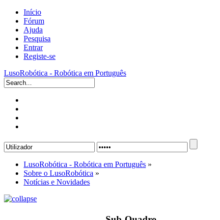
Início
Fórum
Ajuda
Pesquisa
Entrar
Registe-se
LusoRobótica - Robótica em Português
LusoRobótica - Robótica em Português
»
Sobre o LusoRobótica
»
Notícias e Novidades
Sub-Quadro