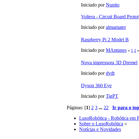
Iniciado por
Nunito
Voltera - Circuit Board Prot
Iniciado por
almamater
Raspberry Pi 2 Model B
Iniciado por
MAntunes
«
1
2
Nova impressora 3D Dremel
Iniciado por
dvdt
Dyson 360 Eye
Iniciado por
TigPT
Páginas: [
1
]
2
3
...
22
Ir para o to
LusoRobótica - Robótica em 
Sobre o LusoRobótica
»
Notícias e Novidades