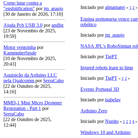
Como lutar contra a
Iniciado por
almamater
«
1
2
»
"enshitification"
por
jm_araujo
[30 de Janeiro de 2026, 17:10]
Equipa portuguesa vence cam
robótico
Ajuda Pcb USB 3.0
por
andlig
[23 de Novembro de 2025,
Iniciado por
jm_araujo
19:59]
NASA JPL's RoboSimian ro
Motor ventoinha
por
KammutierSpule
Iniciado por
TigPT
[10 de Novembro de 2025,
20:43]
Injured robots learn to limp
Aquisição da Arduino LLC
Iniciado por
TigPT
«
1
2
»
pela Qualcomm
por
SerraCabo
[22 de Outubro de 2025,
Evento Portugal 3D
14:16]
Iniciado por
isabelav
MMD-1 Mini Micro Designer
Restoration - Part 1
por
Arduino Zero
SerraCabo
[22 de Outubro de 2025,
Iniciado por
Nunito
«
1
2
3
4
»
12:44]
Windows 10 and Arduino