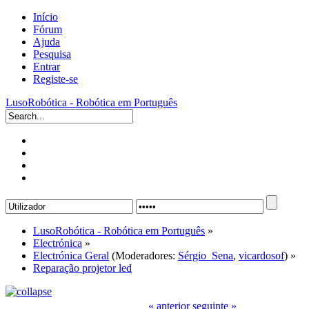
Início
Fórum
Ajuda
Pesquisa
Entrar
Registe-se
LusoRobótica - Robótica em Português
LusoRobótica - Robótica em Português
»
Electrónica
»
Electrónica Geral
(Moderadores:
Sérgio_Sena
,
vicardosof
) »
Reparação projetor led
« anterior
seguinte »