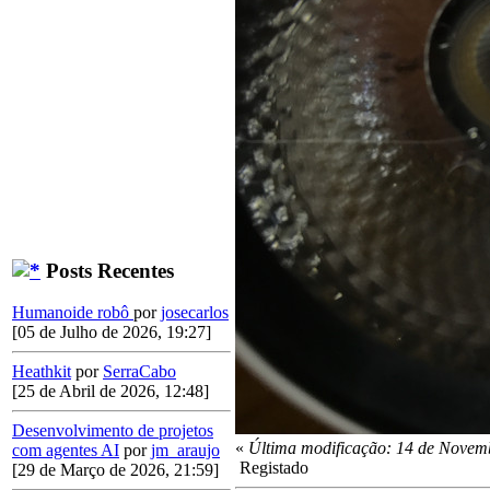
Posts Recentes
Humanoide robô
por
josecarlos
[05 de Julho de 2026, 19:27]
Heathkit
por
SerraCabo
[25 de Abril de 2026, 12:48]
Desenvolvimento de projetos
«
Última modificação: 14 de Novemb
com agentes AI
por
jm_araujo
Registado
[29 de Março de 2026, 21:59]