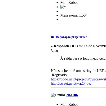
Mini Robot
Mensagens: 1.504
Re: Reparação projetor led
«
Responder #1 em:
14 de Novembr
Citar
À saída para o foco meço cerc
Não soa bem.. é uma string de LED
Registado
https://code.ua.pt/projects/truecas/wi
http://sweet.ua.pt/~a25408/
elfo106
Mini Robot