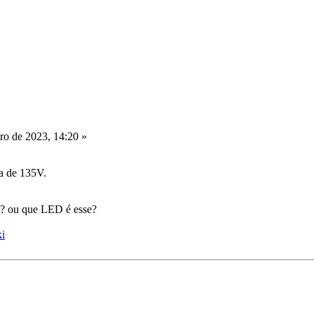
o de 2023, 14:20 »
a de 135V.
s? ou que LED é esse?
ki