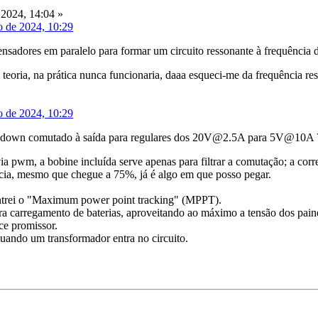
2024, 14:04 »
o de 2024, 10:29
nsadores em paralelo para formar um circuito ressonante à frequência d
 teoria, na prática nunca funcionaria, daaa esqueci-me da frequência re
o de 2024, 10:29
down comutado à saída para regulares dos 20V@2.5A para 5V@10A ? Te
a pwm, a bobine incluída serve apenas para filtrar a comutação; a cor
cia, mesmo que chegue a 75%, já é algo em que posso pegar.
ntrei o "Maximum power point tracking" (MPPT).
ra carregamento de baterias, aproveitando ao máximo a tensão dos painé
ce promissor.
uando um transformador entra no circuito.