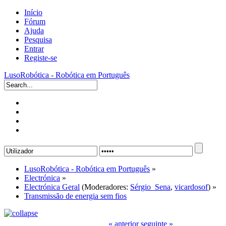
Início
Fórum
Ajuda
Pesquisa
Entrar
Registe-se
LusoRobótica - Robótica em Português
LusoRobótica - Robótica em Português
»
Electrónica
»
Electrónica Geral
(Moderadores:
Sérgio_Sena
,
vicardosof
) »
Transmissão de energia sem fios
« anterior
seguinte »