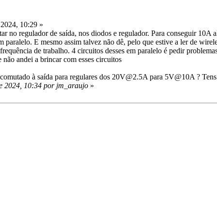
2024, 10:29 »
ar no regulador de saída, nos diodos e regulador. Para conseguir 10A alé
r em paralelo. E mesmo assim talvez não dê, pelo que estive a ler de wir
frequência de trabalho. 4 circuitos desses em paralelo é pedir problema
não andei a brincar com esses circuitos
omutado à saída para regulares dos 20V@2.5A para 5V@10A ? Tens per
e 2024, 10:34 por jm_araujo
»