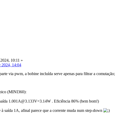
2024, 10:11 »
e 2024, 14:04
arte via pwm, a bobine incluída serve apenas para filtrar a comutação;
pico (MINI360):
ída 1.001A@3.133V=3.14W . Eficiência 86% (bem bom!)
 à saída 1A, afinal parece que a corrente muda num step-down