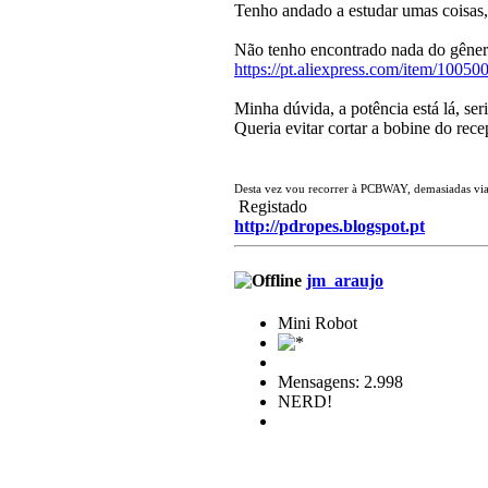
Tenho andado a estudar umas coisas,
Não tenho encontrado nada do gêner
https://pt.aliexpress.com/item/1005
Minha dúvida, a potência está lá, ser
Queria evitar cortar a bobine do recep
Desta vez vou recorrer à PCBWAY, demasiadas via
Registado
http://pdropes.blogspot.pt
jm_araujo
Mini Robot
Mensagens: 2.998
NERD!