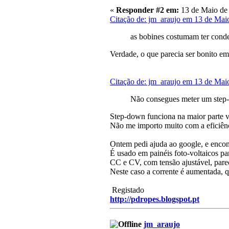
«
Responder #2 em:
13 de Maio de 
Citação de: jm_araujo em 13 de Mai
as bobines costumam ter conde
Verdade, o que parecia ser bonito em
Citação de: jm_araujo em 13 de Mai
Não consegues meter um step-
Step-down funciona na maior parte vi
Não me importo muito com a eficiên
Ontem pedi ajuda ao google, e enco
É usado em painéis foto-voltaicos pa
CC e CV, com tensão ajustável, pare
Neste caso a corrente é aumentada, q
Registado
http://pdropes.blogspot.pt
jm_araujo