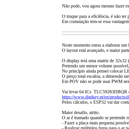
Não pode, vou agora mesmo fazer es
O truque para a eficiência, é não ter 
Em comutação tem-se essa vantagem,
Neste momento estou a elaborar um 
O layout está avançado, e maior par
O display terá uma matriz de 32x32
Pretendo um menor volume possível, 
No princípio ainda pensei colocar
O preço total escalou, a dimensão ta
Em POV não se pode usar PWM nem
Vai levar 64 ICs TLC59283DBQR de 1
https://www.digikey.pt/en/product
Pelos cálculos, o ESP32 vai dar cont
Maior desafio, atrito.
O ar é tramado quando se pretende ro
- Fazer a placa mais pequena possíve
- Realizar múltiplos furos para o ar p