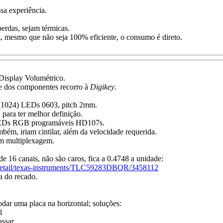
sa experiência.
perdas, sejam térmicas.
 mesmo que não seja 100% eficiente, o consumo é direto.
Display Volumétrico.
te dos componentes recorro à
Digikey
.
 (1024) LEDs 0603, pitch 2mm.
para ter melhor definição.
 LEDs RGB programáveis HD107s.
mbém, iriam cintilar, além da velocidade requerida.
 multiplexagem.
6 canais, não são caros, fica a 0.4748 a unidade:
s/detail/texas-instruments/TLC59283DBQR/3458112
a do recado.
dar uma placa na horizontal; soluções:
l
assar