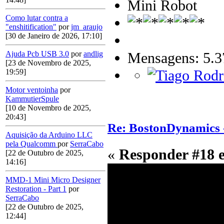
Mini Robot
Como lutar contra a
"enshitification"
por
jm_araujo
[30 de Janeiro de 2026, 17:10]
Mensagens: 5.3
Ajuda Pcb USB 3.0
por
andlig
[23 de Novembro de 2025,
19:59]
Motor ventoinha
por
KammutierSpule
[10 de Novembro de 2025,
20:43]
Re: BostonDynamics 
Aquisição da Arduino LLC
pela Qualcomm
por
SerraCabo
«
Responder #18 
[22 de Outubro de 2025,
14:16]
MMD-1 Mini Micro Designer
Restoration - Part 1
por
SerraCabo
[22 de Outubro de 2025,
12:44]