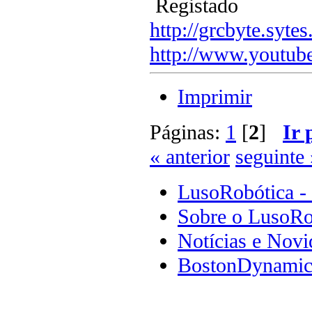
Registado
http://grcbyte.sytes
http://www.youtub
Imprimir
Páginas:
1
[
2
]
Ir 
« anterior
seguinte 
LusoRobótica -
Sobre o LusoRo
Notícias e Novi
BostonDynamics