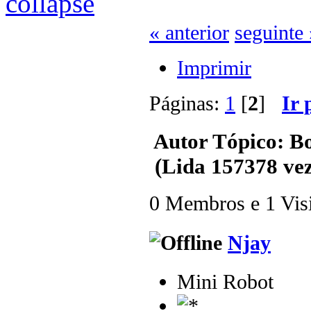
« anterior
seguinte 
Imprimir
Páginas:
1
[
2
]
Ir 
Autor
Tópico: B
(Lida 157378 vez
0 Membros e 1 Visit
Njay
Mini Robot