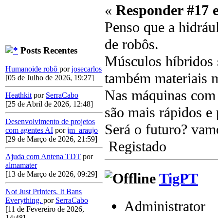
«
Responder #17 
Penso que a hidráu
de robôs.
Posts Recentes
Músculos híbridos 
Humanoide robô
por
josecarlos
também materiais m
[05 de Julho de 2026, 19:27]
Nas máquinas com q
Heathkit
por
SerraCabo
[25 de Abril de 2026, 12:48]
são mais rápidos e 
Desenvolvimento de projetos
Será o futuro? vam
com agentes AI
por
jm_araujo
[29 de Março de 2026, 21:59]
Registado
Ajuda com Antena TDT
por
almamater
[13 de Março de 2026, 09:29]
TigPT
Not Just Printers. It Bans
Everything.
por
SerraCabo
Administrator
[11 de Fevereiro de 2026,
14:48]