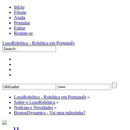
Início
Fórum
Ajuda
Pesquisa
Entrar
Registe-se
LusoRobótica - Robótica em Português
LusoRobótica - Robótica em Português
»
Sobre o LusoRobótica
»
Notícias e Novidades
»
BostonDynamics - Vai uma mãozinha?