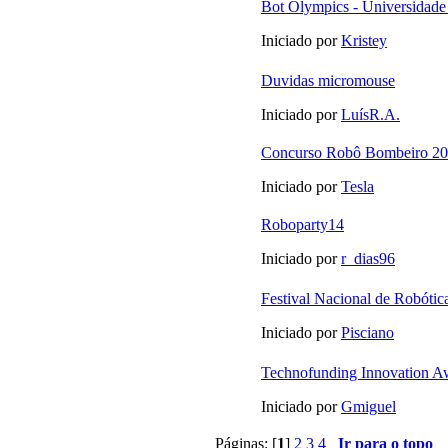
Bot Olympics - Universidade
Iniciado por
Kristey
Duvidas micromouse
Iniciado por
LuísR.A.
Concurso Robô Bombeiro 2
Iniciado por
Tesla
Roboparty14
Iniciado por
r_dias96
Festival Nacional de Robótic
Iniciado por
Pisciano
Technofunding Innovation A
Iniciado por
Gmiguel
Páginas: [
1
]
2
3
4
Ir para o topo