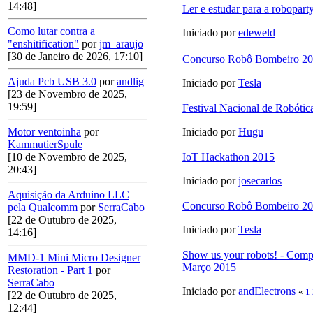
14:48]
Ler e estudar para a robopart
Como lutar contra a
Iniciado por
edeweld
"enshitification"
por
jm_araujo
[30 de Janeiro de 2026, 17:10]
Concurso Robô Bombeiro 2
Ajuda Pcb USB 3.0
por
andlig
Iniciado por
Tesla
[23 de Novembro de 2025,
19:59]
Festival Nacional de Robóti
Motor ventoinha
por
Iniciado por
Hugu
KammutierSpule
[10 de Novembro de 2025,
IoT Hackathon 2015
20:43]
Iniciado por
josecarlos
Aquisição da Arduino LLC
Concurso Robô Bombeiro 2
pela Qualcomm
por
SerraCabo
[22 de Outubro de 2025,
Iniciado por
Tesla
14:16]
Show us your robots! - Comp
MMD-1 Mini Micro Designer
Março 2015
Restoration - Part 1
por
SerraCabo
Iniciado por
andElectrons
«
1
[22 de Outubro de 2025,
12:44]