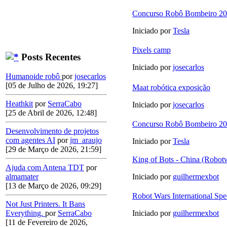
Concurso Robô Bombeiro 2
Iniciado por
Tesla
Pixels camp
Posts Recentes
Iniciado por
josecarlos
Humanoide robô
por
josecarlos
[05 de Julho de 2026, 19:27]
Maat robótica exposição
Heathkit
por
SerraCabo
Iniciado por
josecarlos
[25 de Abril de 2026, 12:48]
Concurso Robô Bombeiro 2
Desenvolvimento de projetos
com agentes AI
por
jm_araujo
Iniciado por
Tesla
[29 de Março de 2026, 21:59]
King of Bots - China (Robotw
Ajuda com Antena TDT
por
almamater
Iniciado por
guilhermexbot
[13 de Março de 2026, 09:29]
Robot Wars International Spe
Not Just Printers. It Bans
Everything.
por
SerraCabo
Iniciado por
guilhermexbot
[11 de Fevereiro de 2026,