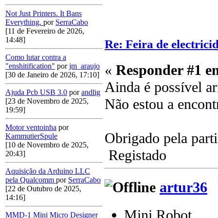
Not Just Printers. It Bans
Everything.
por
SerraCabo
[11 de Fevereiro de 2026,
14:48]
Re: Feira de electrici
Como lutar contra a
«
Responder #1 e
"enshitification"
por
jm_araujo
[30 de Janeiro de 2026, 17:10]
Ainda é possível ar
Ajuda Pcb USB 3.0
por
andlig
Não estou a encontr
[23 de Novembro de 2025,
19:59]
Motor ventoinha
por
Obrigado pela parti
KammutierSpule
[10 de Novembro de 2025,
Registado
20:43]
Aquisição da Arduino LLC
pela Qualcomm
por
SerraCabo
artur36
[22 de Outubro de 2025,
14:16]
Mini Robot
MMD-1 Mini Micro Designer