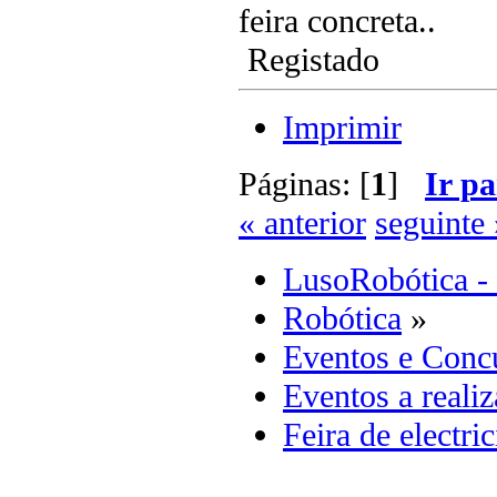
feira concreta..
Registado
Imprimir
Páginas: [
1
]
Ir pa
« anterior
seguinte 
LusoRobótica -
Robótica
»
Eventos e Concu
Eventos a realiz
Feira de electri