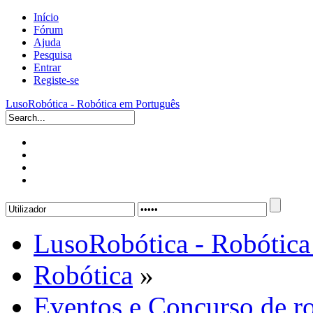
Início
Fórum
Ajuda
Pesquisa
Entrar
Registe-se
LusoRobótica - Robótica em Português
LusoRobótica - Robótica
Robótica
»
Eventos e Concurso de r