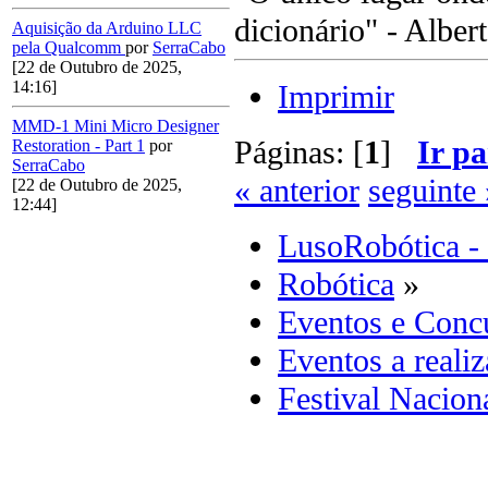
dicionário" - Albert
Aquisição da Arduino LLC
pela Qualcomm
por
SerraCabo
[22 de Outubro de 2025,
14:16]
Imprimir
MMD-1 Mini Micro Designer
Páginas: [
1
]
Ir pa
Restoration - Part 1
por
SerraCabo
« anterior
seguinte 
[22 de Outubro de 2025,
12:44]
LusoRobótica -
Robótica
»
Eventos e Concu
Eventos a realiz
Festival Nacion