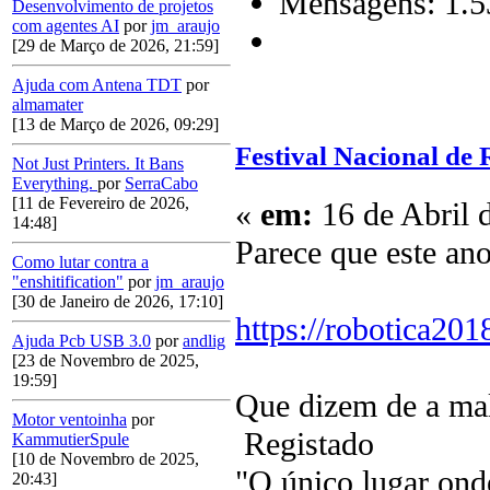
Mensagens: 1.5
Desenvolvimento de projetos
com agentes AI
por
jm_araujo
[29 de Março de 2026, 21:59]
Ajuda com Antena TDT
por
almamater
[13 de Março de 2026, 09:29]
Festival Nacional de
Not Just Printers. It Bans
Everything.
por
SerraCabo
[11 de Fevereiro de 2026,
«
em:
16 de Abril 
14:48]
Parece que este an
Como lutar contra a
"enshitification"
por
jm_araujo
[30 de Janeiro de 2026, 17:10]
https://robotica2018
Ajuda Pcb USB 3.0
por
andlig
[23 de Novembro de 2025,
19:59]
Que dizem de a mal
Motor ventoinha
por
Registado
KammutierSpule
[10 de Novembro de 2025,
"O único lugar ond
20:43]