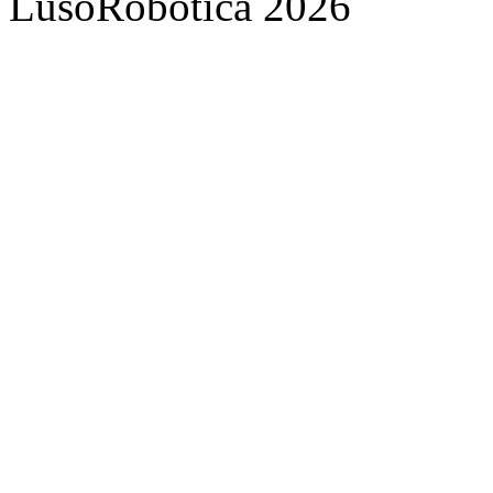
LusoRobótica 2026