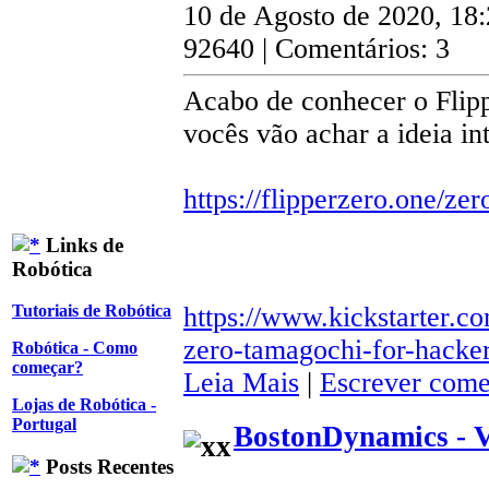
10 de Agosto de 2020, 18
92640 | Comentários: 3
Acabo de conhecer o Flipp
vocês vão achar a ideia in
https://flipperzero.one/zer
Links de
Robótica
https://www.kickstarter.co
Tutoriais de Robótica
zero-tamagochi-for-hacke
Robótica - Como
começar?
Leia Mais
|
Escrever come
Lojas de Robótica -
Portugal
BostonDynamics - 
Posts Recentes