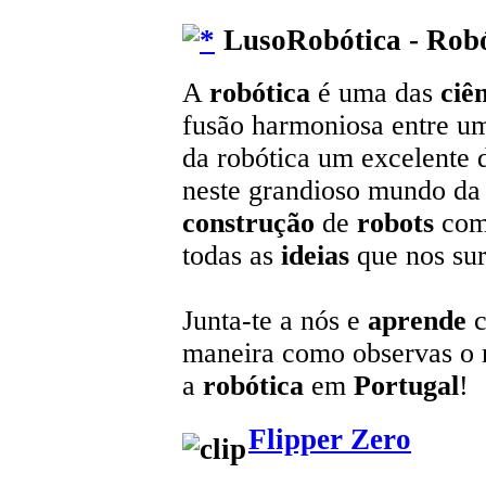
LusoRobótica - Robó
A
robótica
é uma das
ciê
fusão harmoniosa entre u
da robótica um excelente 
neste grandioso mundo da t
construção
de
robots
com
todas as
ideias
que nos sur
Junta-te a nós e
aprende
c
maneira como observas o
a
robótica
em
Portugal
!
Flipper Zero