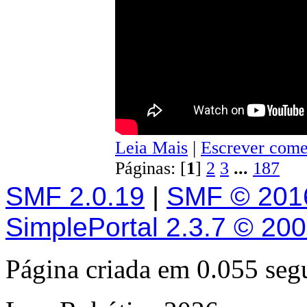
Leia Mais
|
Escrever come
Páginas: [
1
]
2
3
...
187
SMF 2.0.19
|
SMF © 201
SimplePortal 2.3.7 © 20
Página criada em 0.055 se