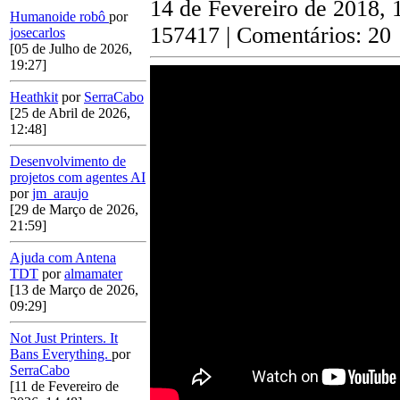
14 de Fevereiro de 2018, 
Humanoide robô
por
157417 | Comentários: 20
josecarlos
[05 de Julho de 2026,
19:27]
Heathkit
por
SerraCabo
[25 de Abril de 2026,
12:48]
Desenvolvimento de
projetos com agentes AI
por
jm_araujo
[29 de Março de 2026,
21:59]
Ajuda com Antena
TDT
por
almamater
[13 de Março de 2026,
09:29]
Not Just Printers. It
Bans Everything.
por
SerraCabo
[11 de Fevereiro de