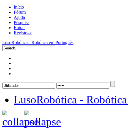
Início
Fórum
Ajuda
Pesquisa
Entrar
Registe-se
LusoRobótica - Robótica em Português
LusoRobótica - Robótica