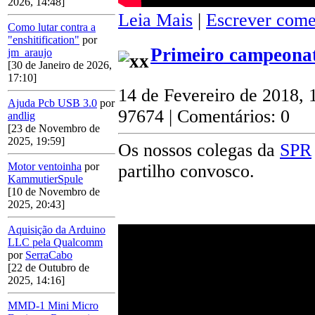
2026, 14:48]
Leia Mais
|
Escrever come
Como lutar contra a
"enshitification"
por
Primeiro campeonat
jm_araujo
[30 de Janeiro de 2026,
17:10]
14 de Fevereiro de 2018, 
Ajuda Pcb USB 3.0
por
97674 | Comentários: 0
andlig
[23 de Novembro de
2025, 19:59]
Os nossos colegas da
SPR
Motor ventoinha
por
partilho convosco.
KammutierSpule
[10 de Novembro de
2025, 20:43]
Aquisição da Arduino
LLC pela Qualcomm
por
SerraCabo
[22 de Outubro de
2025, 14:16]
MMD-1 Mini Micro