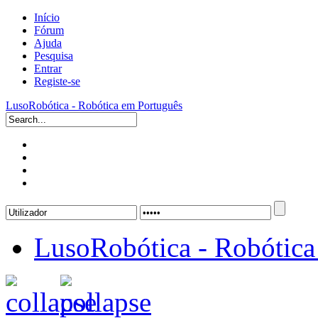
Início
Fórum
Ajuda
Pesquisa
Entrar
Registe-se
LusoRobótica - Robótica em Português
LusoRobótica - Robótica