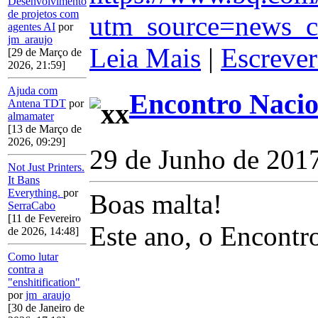
Desenvolvimento
de projetos com
utm_source=news_c
agentes AI
por
jm_araujo
Leia Mais
|
Escrever
[29 de Março de
2026, 21:59]
Ajuda com
Encontro Nacio
Antena TDT
por
almamater
[13 de Março de
2026, 09:29]
29 de Junho de 201
Not Just Printers.
It Bans
Everything.
por
Boas malta!
SerraCabo
[11 de Fevereiro
Este ano, o Encontr
de 2026, 14:48]
Como lutar
contra a
"enshitification"
por
jm_araujo
[30 de Janeiro de