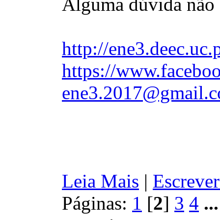
Alguma dúvida não 
http://ene3.deec.uc.
https://www.faceboo
ene3.2017@gmail.
Leia Mais
|
Escrever
Páginas:
1
[
2
]
3
4
..