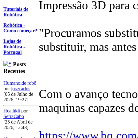
Impressão 3D para cr
Tutoriais de
Robótica
Robótica -
"Procuramos substitu
Como começar?
Lojas de
substituir, mas antes
Robótica -
Portugal
Posts
Recentes
Humanoide robô
por
josecarlos
Com o avanço tecnol
[05 de Julho de
2026, 19:27]
maquinas capazes d
Heathkit
por
SerraCabo
[25 de Abril de
2026, 12:48]
https://www.bq.com