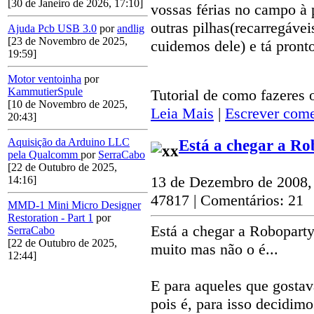
[30 de Janeiro de 2026, 17:10]
vossas férias no campo à
outras pilhas(recarregáve
Ajuda Pcb USB 3.0
por
andlig
[23 de Novembro de 2025,
cuidemos dele) e tá pronto
19:59]
Motor ventoinha
por
KammutierSpule
Tutorial de como fazeres
[10 de Novembro de 2025,
Leia Mais
|
Escrever come
20:43]
Aquisição da Arduino LLC
Está a chegar a R
pela Qualcomm
por
SerraCabo
[22 de Outubro de 2025,
13 de Dezembro de 2008,
14:16]
47817 | Comentários: 21
MMD-1 Mini Micro Designer
Restoration - Part 1
por
Está a chegar a Roboparty
SerraCabo
[22 de Outubro de 2025,
muito mas não o é...
12:44]
E para aqueles que gostav
pois é, para isso decidim