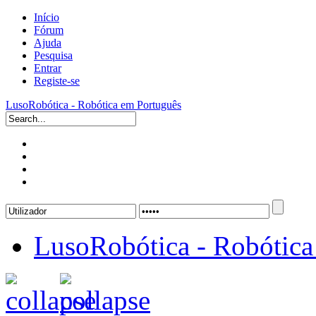
Início
Fórum
Ajuda
Pesquisa
Entrar
Registe-se
LusoRobótica - Robótica em Português
LusoRobótica - Robótica