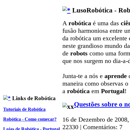
LusoRobótica - Rob
A
robótica
é uma das
ciê
fusão harmoniosa entre u
da robótica um excelente 
neste grandioso mundo da 
de
robots
como uma form
que nos surgem no dia-a-d
Junta-te a nós e
aprende
maneira como observas o
a
robótica
em
Portugal
!
Links de Robótica
Questões sobre o 
Tutoriais de Robótica
16 de Dezembro de 2008,
Robótica - Como começar?
22330 | Comentários: 7
Lojas de Robótica - Portugal