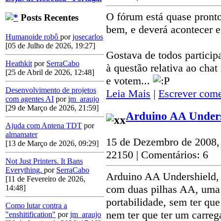
O fórum está quase pronto
Posts Recentes
bem, e deverá acontecer 
Humanoide robô
por
josecarlos
[05 de Julho de 2026, 19:27]
Gostava de todos partici
Heathkit
por
SerraCabo
à questão relativa ao chat
[25 de Abril de 2026, 12:48]
e votem...
Desenvolvimento de projetos
Leia Mais
|
Escrever come
com agentes AI
por
jm_araujo
[29 de Março de 2026, 21:59]
Arduino AA Unders
Ajuda com Antena TDT
por
almamater
15 de Dezembro de 2008,
[13 de Março de 2026, 09:29]
22150 | Comentários: 6
Not Just Printers. It Bans
Everything.
por
SerraCabo
Arduino AA Undershield, 
[11 de Fevereiro de 2026,
com duas pilhas AA, uma 
14:48]
portabilidade, sem ter qu
Como lutar contra a
nem ter que ter um carreg
"enshitification"
por
jm_araujo