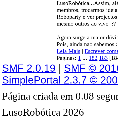
LusoRobótica...Assim, al
membros, trocarmos ideias
Roboparty e ver projecto
mesmo outros ao vivo :?
Agora surge a maior dúvid
Pois, ainda nao sabemos :
Leia Mais
|
Escrever come
Páginas:
1
...
182
183
[
18
SMF 2.0.19
|
SMF © 201
SimplePortal 2.3.7 © 20
Página criada em 0.08 seg
LusoRobótica 2026