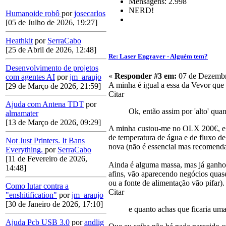
Mensagens: 2.998
NERD!
Humanoide robô
por
josecarlos
[05 de Julho de 2026, 19:27]
Heathkit
por
SerraCabo
[25 de Abril de 2026, 12:48]
Re: Laser Engraver - Alguém tem?
Desenvolvimento de projetos
«
Responder #3 em:
07 de Dezembr
com agentes AI
por
jm_araujo
A minha é igual a essa da Vevor que m
[29 de Março de 2026, 21:59]
Citar
Ajuda com Antena TDT
por
Ok, então assim por 'alto' quan
almamater
[13 de Março de 2026, 09:29]
A minha custou-me no OLX 200€, e dev
de temperatura de água e de fluxo de
Not Just Printers. It Bans
nova (não é essencial mas recomenda
Everything.
por
SerraCabo
[11 de Fevereiro de 2026,
Ainda é alguma massa, mas já ganhou
14:48]
afins, vão aparecendo negócios quase
ou a fonte de alimentação vão pifar).
Como lutar contra a
Citar
"enshitification"
por
jm_araujo
[30 de Janeiro de 2026, 17:10]
e quanto achas que ficaria uma
Ajuda Pcb USB 3.0
por
andlig