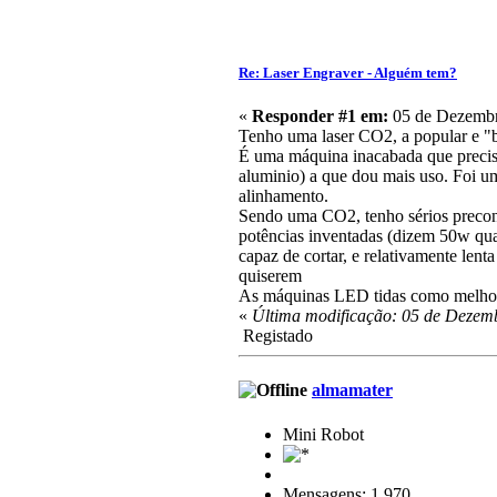
Re: Laser Engraver - Alguém tem?
«
Responder #1 em:
05 de Dezembr
Tenho uma laser CO2, a popular e "b
É uma máquina inacabada que precisa
aluminio) a que dou mais uso. Foi u
alinhamento.
Sendo uma CO2, tenho sérios preconce
potências inventadas (dizem 50w quan
capaz de cortar, e relativamente len
quiserem
As máquinas LED tidas como melhorzi
«
Última modificação: 05 de Dezemb
Registado
almamater
Mini Robot
Mensagens: 1.970