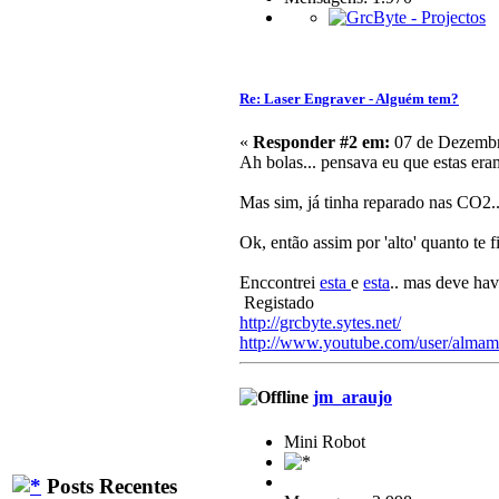
Re: Laser Engraver - Alguém tem?
«
Responder #2 em:
07 de Dezembr
Ah bolas... pensava eu que estas era
Mas sim, já tinha reparado nas CO2.
Ok, então assim por 'alto' quanto te 
Enccontrei
esta
e
esta
.. mas deve ha
Registado
http://grcbyte.sytes.net/
http://www.youtube.com/user/almam
jm_araujo
Mini Robot
Posts Recentes