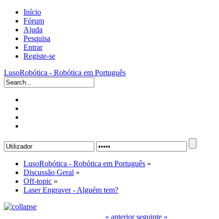
Início
Fórum
Ajuda
Pesquisa
Entrar
Registe-se
LusoRobótica - Robótica em Português
LusoRobótica - Robótica em Português
»
Discussão Geral
»
Off-topic
»
Laser Engraver - Alguém tem?
« anterior
seguinte »