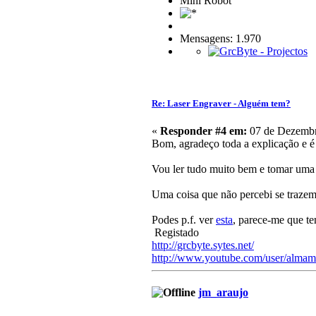
Mini Robot
Mensagens: 1.970
Re: Laser Engraver - Alguém tem?
«
Responder #4 em:
07 de Dezembr
Bom, agradeço toda a explicação e é 
Vou ler tudo muito bem e tomar uma
Uma coisa que não percebi se trazem
Podes p.f. ver
esta
, parece-me que te
Registado
http://grcbyte.sytes.net/
http://www.youtube.com/user/almam
jm_araujo