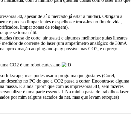
ro inacabada, com o mínimo para queimar coisas com o laser mas que
essoras 3d, apesar de aí o mercado já estar a mudar). Obrigam a
 é preciso limpar lentes e espelhos e troca-los no fim de vida,
brificados, limpar zonas de rolagem).
 que se tornar útil.
adas (mesa de corte, air assist) e algumas melhorias: guias lineares
 é medidor de corrente do laser (um amperímetro analógico de 30mA
a boa aproximação ao plug-and-play possível nas CO2, e o preço
m, uma CO2 é um robot cartesiano
uso Inkscape, mas podes usar o programa que gostares (Corel,
ar um desenho no PC do que a CO2 passa a cortar. Encontra-se alguma
os na massa. É ainda "pior" que com as impressoras 3D, sem fazeres
ersonalizar é uma parte essencial. Na minha pasta de trabalhos laser
lhados por mim (alguns sacados da net, mas que levam retoques)