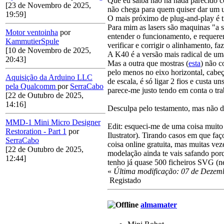
Que eu saiba não há nada parecido 
[23 de Novembro de 2025,
não chega para quem quiser dar um 
19:59]
O mais próximo de plug-and-play é 
Para mim as lasers são maquinas "a 
Motor ventoinha
por
entender o funcionamento, e requere
KammutierSpule
verificar e corrigir o alinhamento, f
[10 de Novembro de 2025,
A K40 é a versão mais radical de uma
20:43]
Mas a outra que mostras (
esta
) não c
pelo menos no eixo horizontal, cabe
Aquisição da Arduino LLC
de escala, é só ligar 2 fios e custa
pela Qualcomm
por
SerraCabo
parece-me justo tendo em conta o tra
[22 de Outubro de 2025,
14:16]
Desculpa pelo testamento, mas não d
MMD-1 Mini Micro Designer
Edit: esqueci-me de uma coisa muito 
Restoration - Part 1
por
Ilustrator). Tirando casos em que fa
SerraCabo
coisa online gratuita, mas muitas ve
[22 de Outubro de 2025,
modelação ainda te vais safando porq
12:44]
tenho já quase 500 ficheiros SVG (ne
«
Última modificação: 07 de Dezemb
Registado
almamater