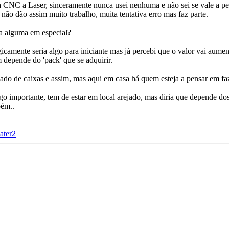
 CNC a Laser, sinceramente nunca usei nenhuma e não sei se vale a pen
não dão assim muito trabalho, muita tentativa erro mas faz parte.
a alguma em especial?
gicamente seria algo para iniciante mas já percebi que o valor vai aume
depende do 'pack' que se adquirir.
lado de caixas e assim, mas aqui em casa há quem esteja a pensar em faz
go importante, tem de estar em local arejado, mas diria que depende dos 
bém..
ater2