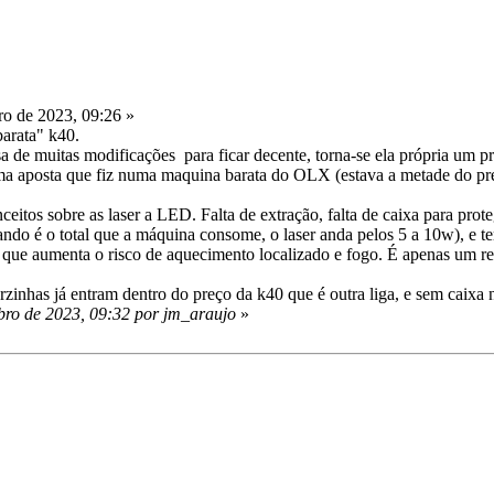
o de 2023, 09:26 »
arata" k40.
 de muitas modificações para ficar decente, torna-se ela própria um p
ma aposta que fiz numa maquina barata do OLX (estava a metade do pre
itos sobre as laser a LED. Falta de extração, falta de caixa para prot
do é o total que a máquina consome, o laser anda pelos 5 a 10w), e te
ta que aumenta o risco de aquecimento localizado e fogo. É apenas um r
nhas já entram dentro do preço da k40 que é outra liga, e sem caixa 
ro de 2023, 09:32 por jm_araujo
»