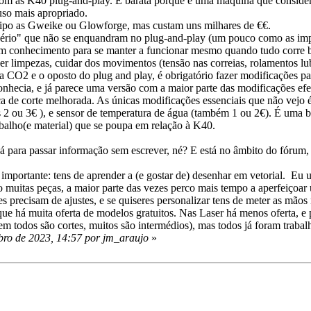
com as K40 plug-and-play. É barata porque é uma maquina que conside
uso mais apropriado.
tipo as Gweike ou Glowforge, mas custam uns milhares de €€.
sério" que não se enquandram no plug-and-play (um pouco como as impr
m conhecimento para se manter a funcionar mesmo quando tudo corre bem:
azer limpezas, cuidar dos movimentos (tensão nas correias, rolamentos lu
 CO2 e o oposto do plug and play, é obrigatório fazer modificações para
onhecia, e já parece uma versão com a maior parte das modificações efetu
ça de corte melhorada. As únicas modificações essenciais que não vejo
 uns 2 ou 3€ ), e sensor de temperatura de água (também 1 ou 2€). É um
balho(e material) que se poupa em relação à K40.
á para passar informação sem escrever, né? E está no âmbito do fóru
importante: tens de aprender a (e gostar de) desenhar em vetorial. Eu 
ço muitas peças, a maior parte das vezes perco mais tempo a aperfeiço
zes precisam de ajustes, e se quiseres personalizar tens de meter as mã
ue há muita oferta de modelos gratuitos. Nas Laser há menos oferta, e p
m todos são cortes, muitos são intermédios), mas todos já foram traba
ro de 2023, 14:57 por jm_araujo
»