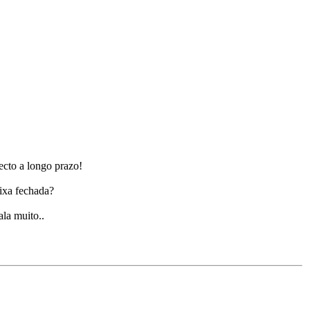
cto a longo prazo!
aixa fechada?
ala muito..