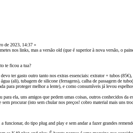
o de 2023, 14:37 »
etes nos links, mas a versão old (que é superior à nova versão, o paine
to te ficou a tua?
o ter gasto outro tanto nos extras essenciais: extrator + tubos (85€),
 água (ali), tubagem de silicone (ferragens), calha de passagem de tubo
da para proteger melhor a lente), e como consumíveis já levou espelho
 para ela, uns amigos que pedem umas coisas, outros conhecidos da e
 sem procurar (isto sem chular nos preços! cobro material mais uns tro
 a funcionar, do tipo plug and play e sem andar a fazer grandes remend