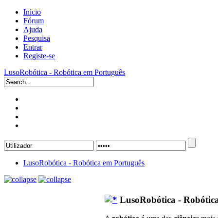
Início
Fórum
Ajuda
Pesquisa
Entrar
Registe-se
LusoRobótica - Robótica em Português
LusoRobótica - Robótica em Português
LusoRobótica - Robótic