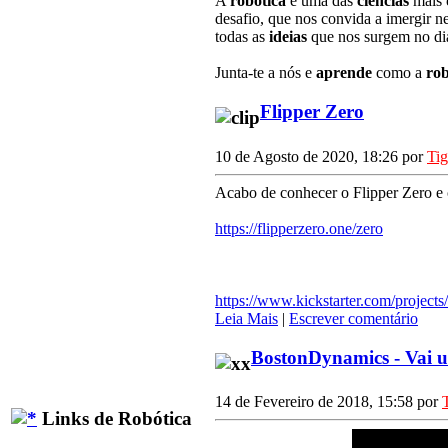
A
robótica
é uma das
ciências
mais
desafio, que nos convida a imergir n
todas as
ideias
que nos surgem no dia
Junta-te a nós e
aprende
como a
rob
Flipper Zero
10 de Agosto de 2020, 18:26 por
Ti
Acabo de conhecer o Flipper Zero e c
https://flipperzero.one/zero
https://www.kickstarter.com/projects
Leia Mais
|
Escrever comentário
BostonDynamics - Vai
14 de Fevereiro de 2018, 15:58 por
Links de Robótica