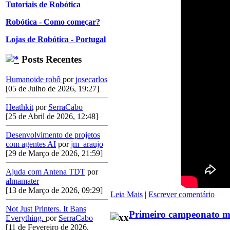
Tutoriais de Robótica
Robótica - Como começar?
Lojas de Robótica - Portugal
Posts Recentes
Humanoide robô
por
josecarlos
[05 de Julho de 2026, 19:27]
Heathkit
por
SerraCabo
[25 de Abril de 2026, 12:48]
Desenvolvimento de projetos
com agentes AI
por
jm_araujo
[29 de Março de 2026, 21:59]
Ajuda com Antena TDT
por
almamater
[13 de Março de 2026, 09:29]
Leia Mais
|
Escrever comentário
Not Just Printers. It Bans
Primeiro campeonato mu
Everything.
por
SerraCabo
[11 de Fevereiro de 2026,