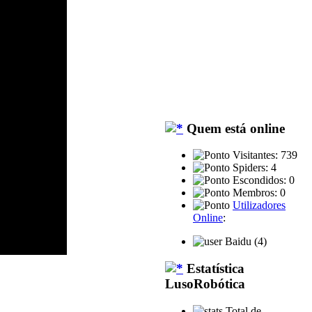
Quem está online
Visitantes: 739
Spiders: 4
Escondidos: 0
Membros: 0
Utilizadores
Online
:
Baidu (4)
Estatística
LusoRobótica
Total de