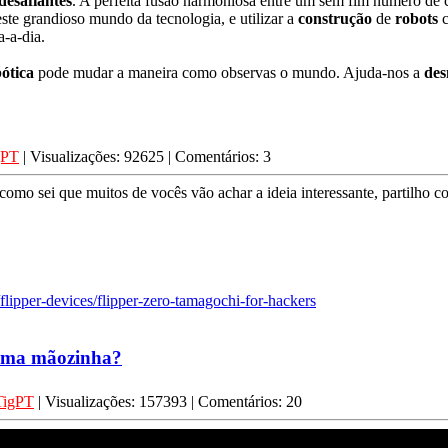
desafiantes
. A perfeita fusão harmoniosa entre um sem fim número de c
este grandioso mundo da tecnologia, e utilizar a
construção
de
robots
c
-a-dia.
ótica
pode mudar a maneira como observas o mundo. Ajuda-nos a
des
gPT
| Visualizações: 92625 | Comentários: 3
omo sei que muitos de vocês vão achar a ideia interessante, partilho c
/flipper-devices/flipper-zero-tamagochi-for-hackers
 uma mãozinha?
TigPT
| Visualizações: 157393 | Comentários: 20