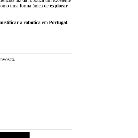
iências faz da robótica um excelente
omo uma forma única de
explorar
mistificar
a
robótica
em
Portugal
!
onvosco.