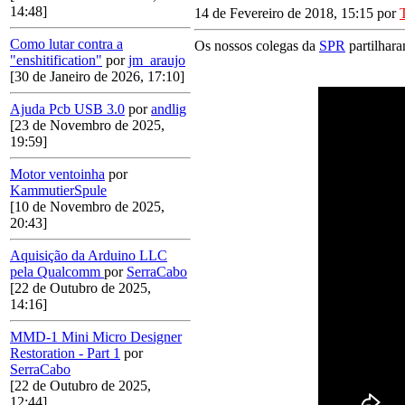
14:48]
14 de Fevereiro de 2018, 15:15 por
Como lutar contra a
Os nossos colegas da
SPR
partilhara
"enshitification"
por
jm_araujo
[30 de Janeiro de 2026, 17:10]
Ajuda Pcb USB 3.0
por
andlig
[23 de Novembro de 2025,
19:59]
Motor ventoinha
por
KammutierSpule
[10 de Novembro de 2025,
20:43]
Aquisição da Arduino LLC
pela Qualcomm
por
SerraCabo
[22 de Outubro de 2025,
14:16]
MMD-1 Mini Micro Designer
Restoration - Part 1
por
SerraCabo
[22 de Outubro de 2025,
12:44]