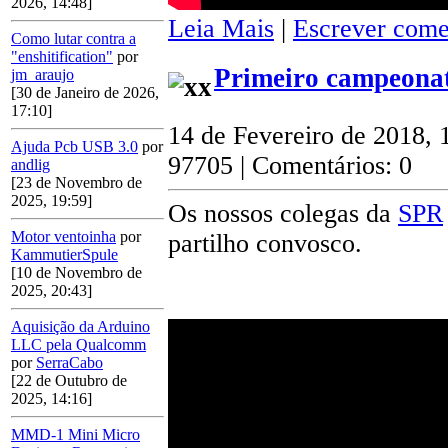
2026, 14:48]
Leia Mais
|
Escrever come
Como lutar contra a
"enshitification"
por
Primeiro campeonat
jm_araujo
[30 de Janeiro de 2026,
17:10]
14 de Fevereiro de 2018, 
Ajuda Pcb USB 3.0
por
97705 | Comentários: 0
andlig
[23 de Novembro de
2025, 19:59]
Os nossos colegas da
SPR
Motor ventoinha
por
partilho convosco.
KammutierSpule
[10 de Novembro de
2025, 20:43]
Aquisição da Arduino
LLC pela Qualcomm
por
SerraCabo
[22 de Outubro de
2025, 14:16]
MMD-1 Mini Micro