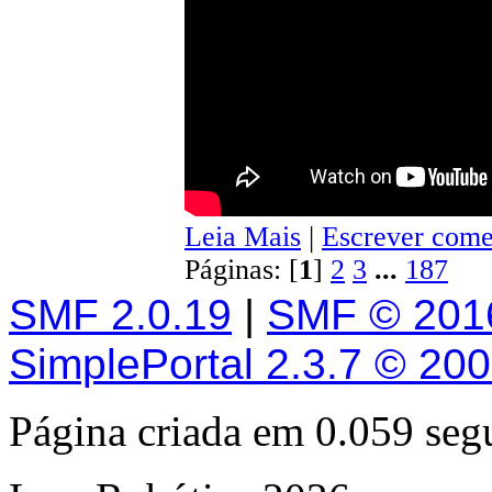
Leia Mais
|
Escrever come
Páginas: [
1
]
2
3
...
187
SMF 2.0.19
|
SMF © 201
SimplePortal 2.3.7 © 20
Página criada em 0.059 se