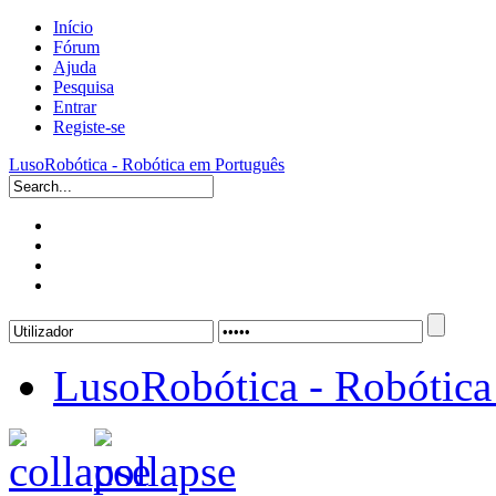
Início
Fórum
Ajuda
Pesquisa
Entrar
Registe-se
LusoRobótica - Robótica em Português
LusoRobótica - Robótica