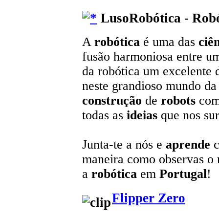
LusoRobótica - Robó
A
robótica
é uma das
ciê
fusão harmoniosa entre u
da robótica um excelente 
neste grandioso mundo da t
construção
de
robots
com
todas as
ideias
que nos sur
Junta-te a nós e
aprende
c
maneira como observas o
a
robótica
em
Portugal
!
Flipper Zero