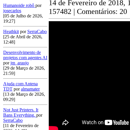
14 de Fevereiro de 2018, 
Humanoide robô
por
157482 | Comentários: 20
josecarlos
[05 de Julho de 2026,
19:27]
Heathkit
por
SerraCabo
[25 de Abril de 2026,
12:48]
Desenvolvimento de
projetos com agentes AI
por
jm_araujo
[29 de Março de 2026,
21:59]
Ajuda com Antena
TDT
por
almamater
[13 de Março de 2026,
09:29]
Not Just Printers. It
Bans Everything.
por
SerraCabo
[11 de Fevereiro de