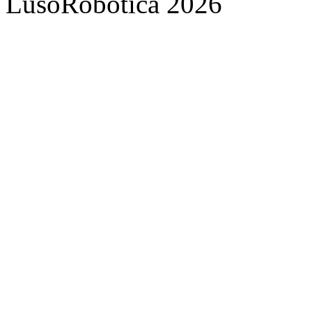
LusoRobótica 2026