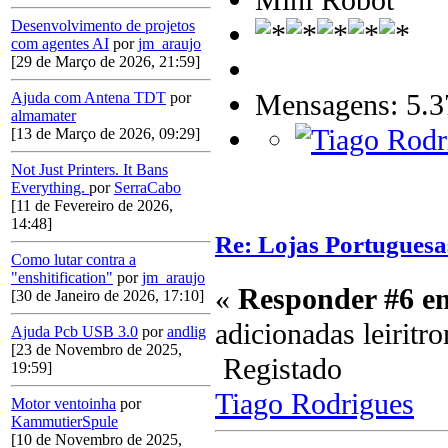
Mini Robot
Desenvolvimento de projetos
com agentes AI
por
jm_araujo
[29 de Março de 2026, 21:59]
Mensagens: 5.3
Ajuda com Antena TDT
por
almamater
[13 de Março de 2026, 09:29]
Not Just Printers. It Bans
Everything.
por
SerraCabo
[11 de Fevereiro de 2026,
14:48]
Re: Lojas Portuguesa
Como lutar contra a
"enshitification"
por
jm_araujo
«
Responder #6 e
[30 de Janeiro de 2026, 17:10]
adicionadas leiritr
Ajuda Pcb USB 3.0
por
andlig
[23 de Novembro de 2025,
Registado
19:59]
Tiago Rodrigues
Motor ventoinha
por
KammutierSpule
[10 de Novembro de 2025,