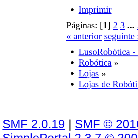
Imprimir
Páginas: [
1
]
2
3
...
« anterior
seguinte 
LusoRobótica -
Robótica
»
Lojas
»
Lojas de Robóti
SMF 2.0.19
|
SMF © 201
SimplePortal 2.3.7 © 20