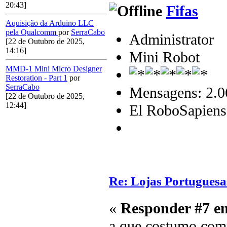
20:43]
Fifas
Aquisição da Arduino LLC
pela Qualcomm
por
SerraCabo
Administrator
[22 de Outubro de 2025,
14:16]
Mini Robot
MMD-1 Mini Micro Designer
Restoration - Part 1
por
SerraCabo
Mensagens: 2.0
[22 de Outubro de 2025,
12:44]
El RoboSapiens
Re: Lojas Portuguesa
«
Responder #7 e
a que costumo comp