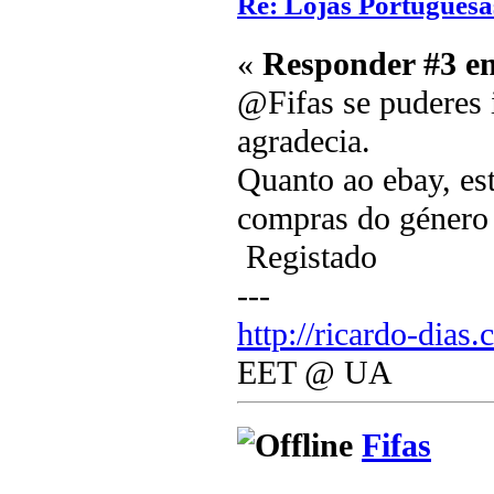
Re: Lojas Portuguesa
«
Responder #3 e
@Fifas se puderes i
agradecia.
Quanto ao ebay, es
compras do género e
Registado
---
http://ricardo-dias.
EET @ UA
Fifas