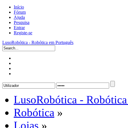
Início
Fórum
Ajuda
Pesquisa
Entrar
Registe-se
LusoRobótica - Robótica em Português
LusoRobótica - Robótica
Robótica
»
Lojas
»