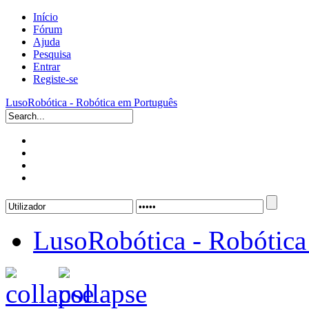
Início
Fórum
Ajuda
Pesquisa
Entrar
Registe-se
LusoRobótica - Robótica em Português
LusoRobótica - Robótica