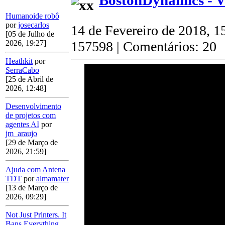
BostonDynamics - 
Humanoide robô
por
josecarlos
14 de Fevereiro de 2018, 1
[05 de Julho de
2026, 19:27]
157598 | Comentários: 20
Heathkit
por
SerraCabo
[25 de Abril de
2026, 12:48]
Desenvolvimento
de projetos com
agentes AI
por
jm_araujo
[29 de Março de
2026, 21:59]
Ajuda com Antena
TDT
por
almamater
[13 de Março de
2026, 09:29]
Not Just Printers. It
Bans Everything.