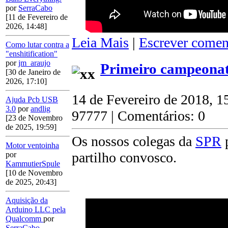
por
SerraCabo
[11 de Fevereiro de
2026, 14:48]
Leia Mais
|
Escrever comen
Como lutar contra a
"enshitification"
por
jm_araujo
Primeiro campeonat
[30 de Janeiro de
2026, 17:10]
14 de Fevereiro de 2018, 1
Ajuda Pcb USB
3.0
por
andlig
97777 | Comentários: 0
[23 de Novembro
de 2025, 19:59]
Os nossos colegas da
SPR
p
Motor ventoinha
partilho convosco.
por
KammutierSpule
[10 de Novembro
de 2025, 20:43]
Aquisição da
Arduino LLC pela
Qualcomm
por
SerraCabo