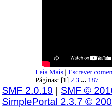
Leia Mais
|
Escrever comen
Páginas: [
1
]
2
3
...
187
SMF 2.0.19
|
SMF © 201
SimplePortal 2.3.7 © 20