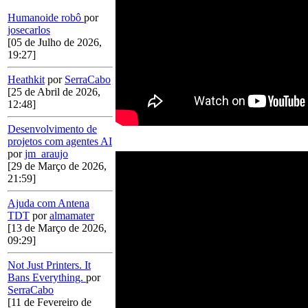
Humanoide robô
por
josecarlos
[05 de Julho de 2026,
19:27]
Heathkit
por
SerraCabo
[25 de Abril de 2026,
12:48]
Desenvolvimento de
projetos com agentes AI
por
jm_araujo
[29 de Março de 2026,
21:59]
Ajuda com Antena
TDT
por
almamater
[13 de Março de 2026,
09:29]
Not Just Printers. It
Bans Everything.
por
SerraCabo
[11 de Fevereiro de