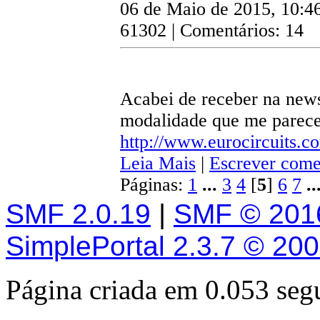
06 de Maio de 2015, 10:4
61302 | Comentários: 14
Acabei de receber na news
modalidade que me parece 
http://www.eurocircuits
Leia Mais
|
Escrever come
Páginas:
1
...
3
4
[
5
]
6
7
..
SMF 2.0.19
|
SMF © 201
SimplePortal 2.3.7 © 20
Página criada em 0.053 se