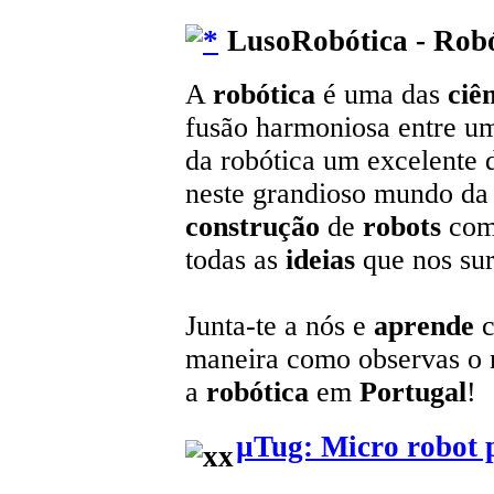
LusoRobótica - Robó
A
robótica
é uma das
ciê
fusão harmoniosa entre u
da robótica um excelente 
neste grandioso mundo da t
construção
de
robots
com
todas as
ideias
que nos sur
Junta-te a nós e
aprende
c
maneira como observas o
a
robótica
em
Portugal
!
µTug: Micro robot p