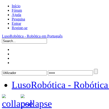
Início
Fórum
Ajuda
Pesquisa
Entrar
Registe-se
LusoRobótica - Robótica em Português
LusoRobótica - Robótica