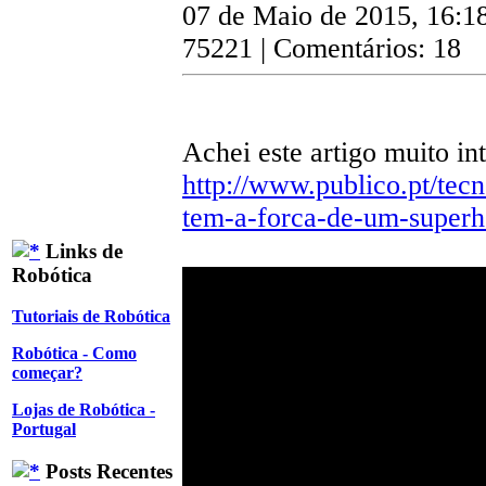
07 de Maio de 2015, 16:1
75221 | Comentários: 18
Achei este artigo muito in
http://www.publico.pt/tecn
tem-a-forca-de-um-supe
Links de
Robótica
Tutoriais de Robótica
Robótica - Como
começar?
Lojas de Robótica -
Portugal
Posts Recentes