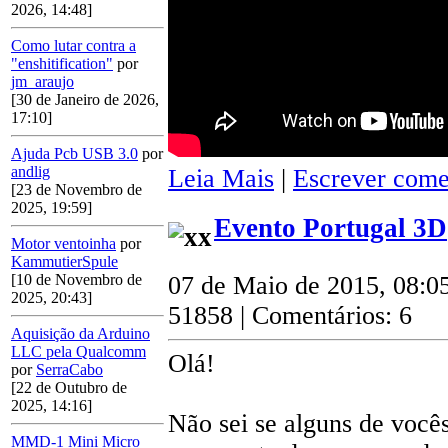
2026, 14:48]
Como lutar contra a
"enshitification"
por
jm_araujo
[30 de Janeiro de 2026,
17:10]
Ajuda Pcb USB 3.0
por
andlig
Leia Mais
|
Escrever come
[23 de Novembro de
2025, 19:59]
Evento Portugal 3D
Motor ventoinha
por
KammutierSpule
[10 de Novembro de
07 de Maio de 2015, 08:0
2025, 20:43]
51858 | Comentários: 6
Aquisição da Arduino
LLC pela Qualcomm
Olá!
por
SerraCabo
[22 de Outubro de
2025, 14:16]
Não sei se alguns de vocês
MMD-1 Mini Micro