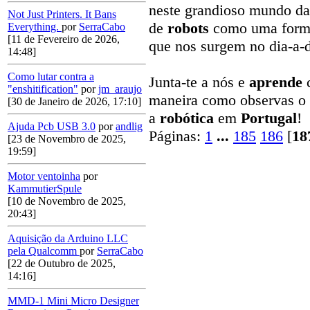
neste grandioso mundo da 
Not Just Printers. It Bans
de
robots
como uma form
Everything.
por
SerraCabo
[11 de Fevereiro de 2026,
que nos surgem no dia-a-d
14:48]
Como lutar contra a
Junta-te a nós e
aprende
"enshitification"
por
jm_araujo
maneira como observas o
[30 de Janeiro de 2026, 17:10]
a
robótica
em
Portugal
!
Ajuda Pcb USB 3.0
por
andlig
Páginas:
1
...
185
186
[
18
[23 de Novembro de 2025,
19:59]
Motor ventoinha
por
KammutierSpule
[10 de Novembro de 2025,
20:43]
Aquisição da Arduino LLC
pela Qualcomm
por
SerraCabo
[22 de Outubro de 2025,
14:16]
MMD-1 Mini Micro Designer