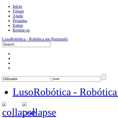
Início
Fórum
Ajuda
Pesquisa
Entrar
Registe-se
LusoRobótica - Robótica em Português
LusoRobótica - Robótica