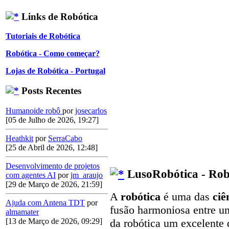
Links de Robótica
Tutoriais de Robótica
Robótica - Como começar?
Lojas de Robótica - Portugal
Posts Recentes
Humanoide robô
por
josecarlos
[05 de Julho de 2026, 19:27]
Heathkit
por
SerraCabo
[25 de Abril de 2026, 12:48]
Desenvolvimento de projetos
LusoRobótica - Rob
com agentes AI
por
jm_araujo
[29 de Março de 2026, 21:59]
A
robótica
é uma das
ciê
Ajuda com Antena TDT
por
fusão harmoniosa entre u
almamater
[13 de Março de 2026, 09:29]
da robótica um excelente 