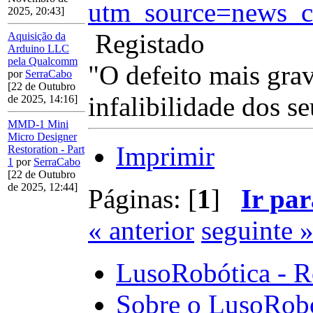
utm_source=news_c
2025, 20:43]
Registado
Aquisição da
Arduino LLC
pela Qualcomm
"O defeito mais gra
por
SerraCabo
[22 de Outubro
infalibilidade dos se
de 2025, 14:16]
MMD-1 Mini
Micro Designer
Imprimir
Restoration - Part
1
por
SerraCabo
[22 de Outubro
de 2025, 12:44]
Páginas: [
1
]
Ir par
« anterior
seguinte 
LusoRobótica - R
Sobre o LusoRob