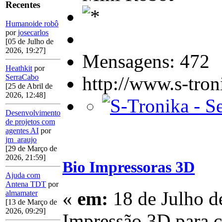
Recentes
Humanoide robô
por
josecarlos
[05 de Julho de
2026, 19:27]
Mensagens: 472
Heathkit
por
http://www.s-tro
SerraCabo
[25 de Abril de
2026, 12:48]
Desenvolvimento
de projetos com
agentes AI
por
jm_araujo
[29 de Março de
2026, 21:59]
Bio Impressoras 3D
Ajuda com
Antena TDT
por
«
em:
18 de Julho d
almamater
[13 de Março de
2026, 09:29]
Impressão 3D para cr