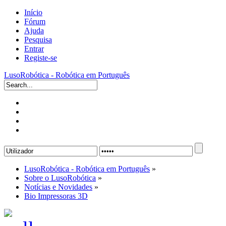
Início
Fórum
Ajuda
Pesquisa
Entrar
Registe-se
LusoRobótica - Robótica em Português
LusoRobótica - Robótica em Português
»
Sobre o LusoRobótica
»
Notícias e Novidades
»
Bio Impressoras 3D