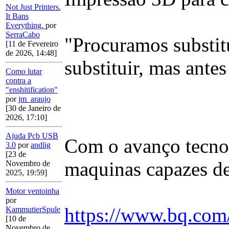
Not Just Printers.
It Bans
Everything.
por
SerraCabo
"Procuramos substitu
[11 de Fevereiro
de 2026, 14:48]
substituir, mas antes
Como lutar
contra a
"enshitification"
por
jm_araujo
[30 de Janeiro de
2026, 17:10]
Ajuda Pcb USB
Com o avanço tecnol
3.0
por
andlig
[23 de
maquinas capazes d
Novembro de
2025, 19:59]
Motor ventoinha
por
https://www.bq.com
KammutierSpule
[10 de
Novembro de