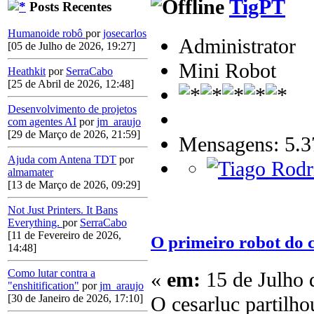
TigPT
Posts Recentes
Humanoide robô
por
josecarlos
Administrator
[05 de Julho de 2026, 19:27]
Mini Robot
Heathkit
por
SerraCabo
[25 de Abril de 2026, 12:48]
Desenvolvimento de projetos
com agentes AI
por
jm_araujo
[29 de Março de 2026, 21:59]
Mensagens: 5.3
Ajuda com Antena TDT
por
almamater
[13 de Março de 2026, 09:29]
Not Just Printers. It Bans
Everything.
por
SerraCabo
[11 de Fevereiro de 2026,
O primeiro robot do 
14:48]
Como lutar contra a
«
em:
15 de Julho 
"enshitification"
por
jm_araujo
O cesarluc partilho
[30 de Janeiro de 2026, 17:10]