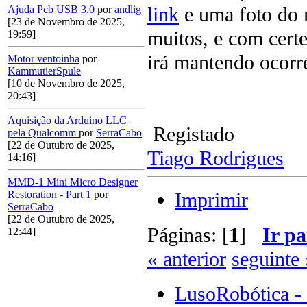
link
e uma foto do 
Ajuda Pcb USB 3.0
por
andlig
[23 de Novembro de 2025,
muitos, e com cert
19:59]
irá mantendo ocorre
Motor ventoinha
por
KammutierSpule
[10 de Novembro de 2025,
20:43]
Aquisição da Arduino LLC
Registado
pela Qualcomm
por
SerraCabo
[22 de Outubro de 2025,
Tiago Rodrigues
14:16]
MMD-1 Mini Micro Designer
Imprimir
Restoration - Part 1
por
SerraCabo
[22 de Outubro de 2025,
Páginas: [
1
]
Ir pa
12:44]
« anterior
seguinte 
LusoRobótica -