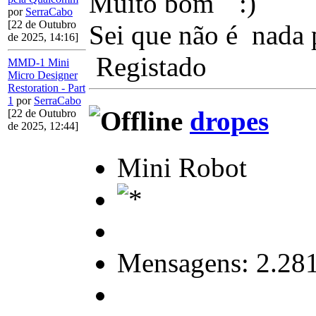
Muito bom
por
SerraCabo
[22 de Outubro
Sei que não é nada 
de 2025, 14:16]
Registado
MMD-1 Mini
Micro Designer
Restoration - Part
1
por
SerraCabo
dropes
[22 de Outubro
de 2025, 12:44]
Mini Robot
Mensagens: 2.28