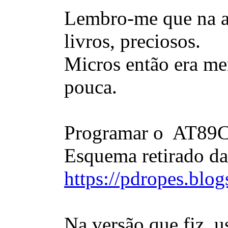
Lembro-me que na alt
livros, preciosos.
Micros então era men
pouca.
Programar o AT89C20
Esquema retirado da
https://pdropes.blo
Na versão que fiz, u