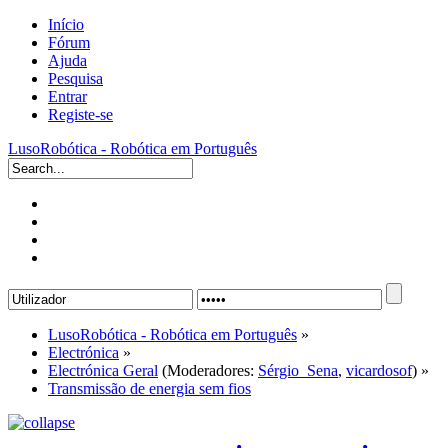
Início
Fórum
Ajuda
Pesquisa
Entrar
Registe-se
LusoRobótica - Robótica em Português
LusoRobótica - Robótica em Português
»
Electrónica
»
Electrónica Geral
(Moderadores:
Sérgio_Sena
,
vicardosof
) »
Transmissão de energia sem fios