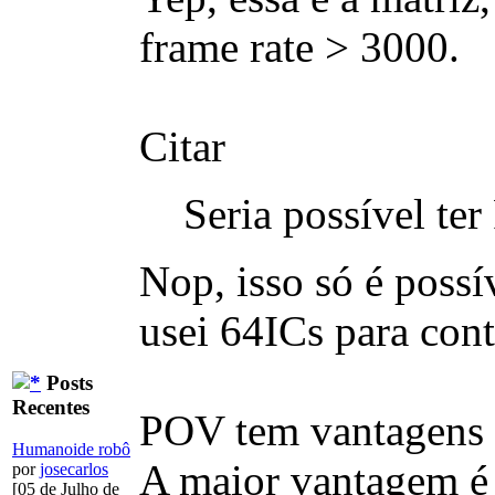
frame rate > 3000.
Citar
Seria possível t
Nop, isso só é poss
usei 64ICs para con
Posts
Recentes
POV tem vantagens 
Humanoide robô
A maior vantagem é 
por
josecarlos
[05 de Julho de