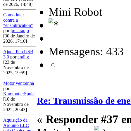
de 2026, 14:48]
Mini Robot
Como lutar
contra a
"enshitification"
por
jm_araujo
[30 de Janeiro de
2026, 17:10]
Mensagens: 433
Ajuda Pcb USB
3.0
por
andlig
[23 de
Novembro de
2025, 19:59]
Motor ventoinha
por
KammutierSpule
Re: Transmissão de ene
[10 de
Novembro de
2025, 20:43]
«
Responder #37 e
Aquisição da
Arduino LLC
pela Qualcomm