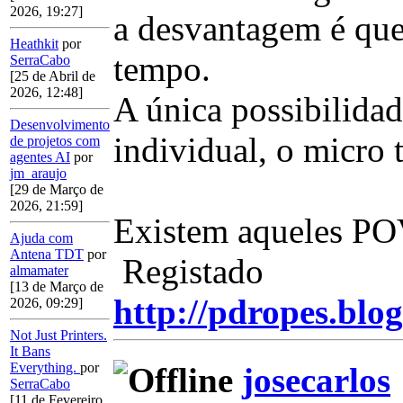
2026, 19:27]
a desvantagem é que
Heathkit
por
tempo.
SerraCabo
[25 de Abril de
2026, 12:48]
A única possibilidad
Desenvolvimento
individual, o micro 
de projetos com
agentes AI
por
jm_araujo
[29 de Março de
2026, 21:59]
Existem aqueles POV
Ajuda com
Antena TDT
por
Registado
almamater
[13 de Março de
http://pdropes.blog
2026, 09:29]
Not Just Printers.
It Bans
Everything.
por
josecarlos
SerraCabo
[11 de Fevereiro