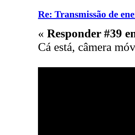
Re: Transmissão de ene
«
Responder #39 e
Cá está, câmera mó