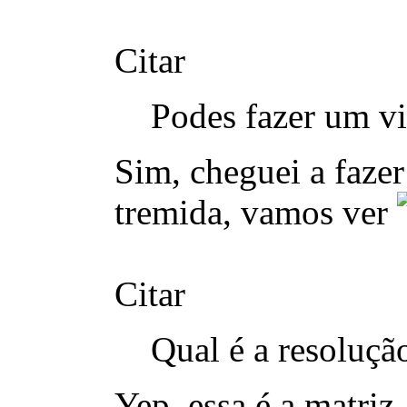
Citar
Podes fazer um v
Sim, cheguei a faze
tremida, vamos ver
Citar
Qual é a resoluç
Yep, essa é a matriz