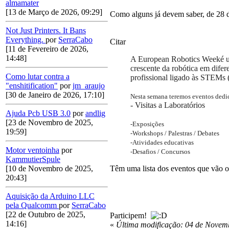
almamater
[13 de Março de 2026, 09:29]
Como alguns já devem saber, de 28
Not Just Printers. It Bans
Everything.
por
SerraCabo
Citar
[11 de Fevereiro de 2026,
14:48]
A
European Robotics Week
é 
crescente da robótica em difer
Como lutar contra a
profissional ligado às STEMs 
"enshitification"
por
jm_araujo
[30 de Janeiro de 2026, 17:10]
Nesta semana teremos eventos dedic
- Visitas a Laboratórios
Ajuda Pcb USB 3.0
por
andlig
[23 de Novembro de 2025,
-
Exposições
19:59]
-
Workshops / Palestras / Debates
-
Atividades educativas
Motor ventoinha
por
-
Desafios / Concursos
KammutierSpule
Têm uma lista dos eventos que vão o
[10 de Novembro de 2025,
20:43]
Aquisição da Arduino LLC
pela Qualcomm
por
SerraCabo
[22 de Outubro de 2025,
Participem!
14:16]
«
Última modificação: 04 de Novem