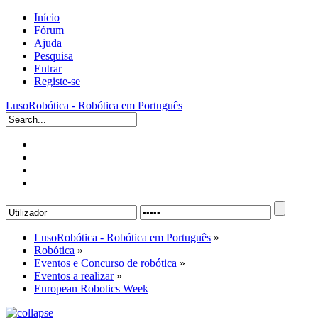
Início
Fórum
Ajuda
Pesquisa
Entrar
Registe-se
LusoRobótica - Robótica em Português
LusoRobótica - Robótica em Português
»
Robótica
»
Eventos e Concurso de robótica
»
Eventos a realizar
»
European Robotics Week