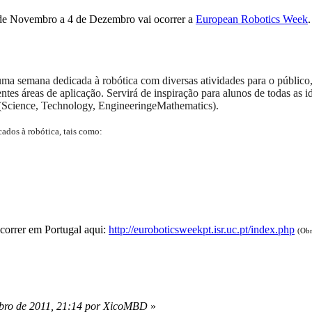
 de Novembro a 4 de Dezembro vai ocorrer a
European Robotics Week
.
uma semana dedicada à robótica com diversas atividades para o público,
entes áreas de aplicação. Servirá de inspiração para alunos de todas as
(
Science, Technology, Engineering
e
Mathematics
).
ados à robótica, tais como:
correr em Portugal aqui:
http://euroboticsweekpt.isr.uc.pt/index.php
(Ob
bro de 2011, 21:14 por XicoMBD
»