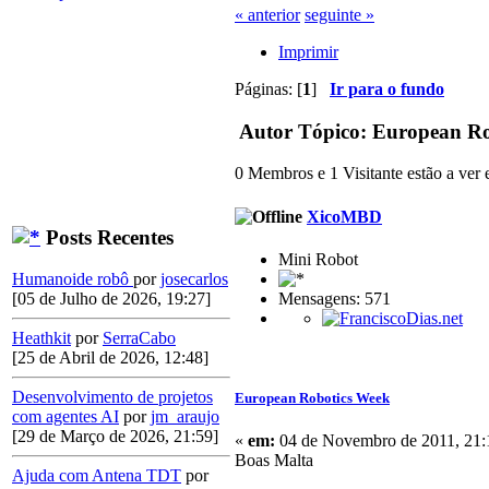
« anterior
seguinte »
Imprimir
Páginas: [
1
]
Ir para o fundo
Autor
Tópico: European Ro
0 Membros e 1 Visitante estão a ver e
XicoMBD
Posts Recentes
Mini Robot
Humanoide robô
por
josecarlos
Mensagens: 571
[05 de Julho de 2026, 19:27]
Heathkit
por
SerraCabo
[25 de Abril de 2026, 12:48]
Desenvolvimento de projetos
European Robotics Week
com agentes AI
por
jm_araujo
[29 de Março de 2026, 21:59]
«
em:
04 de Novembro de 2011, 21:
Boas Malta
Ajuda com Antena TDT
por