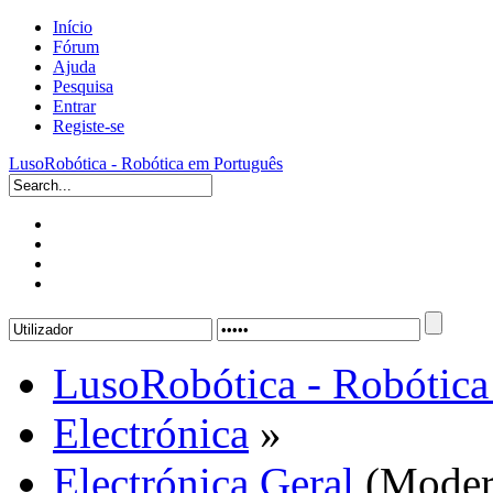
Início
Fórum
Ajuda
Pesquisa
Entrar
Registe-se
LusoRobótica - Robótica em Português
LusoRobótica - Robótica
Electrónica
»
Electrónica Geral
(Moder