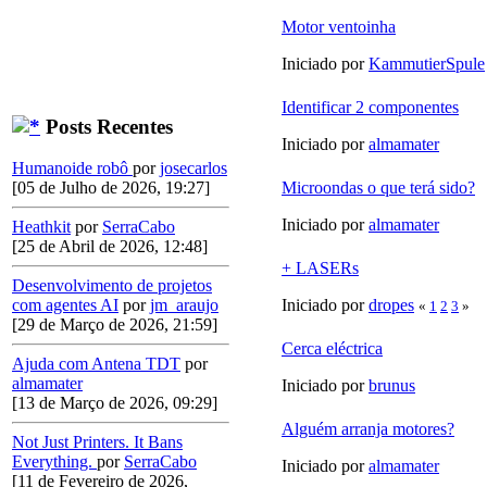
Motor ventoinha
Iniciado por
KammutierSpule
Identificar 2 componentes
Posts Recentes
Iniciado por
almamater
Humanoide robô
por
josecarlos
Microondas o que terá sido?
[05 de Julho de 2026, 19:27]
Iniciado por
almamater
Heathkit
por
SerraCabo
[25 de Abril de 2026, 12:48]
+ LASERs
Desenvolvimento de projetos
Iniciado por
dropes
com agentes AI
por
jm_araujo
«
1
2
3
»
[29 de Março de 2026, 21:59]
Cerca eléctrica
Ajuda com Antena TDT
por
almamater
Iniciado por
brunus
[13 de Março de 2026, 09:29]
Alguém arranja motores?
Not Just Printers. It Bans
Everything.
por
SerraCabo
Iniciado por
almamater
[11 de Fevereiro de 2026,