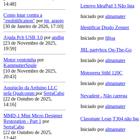
14:48]
Lenovo IdeaPad 3 Não liga
Como lutar contra a
Iniciado por
almamater
"enshitification"
por
jm_araujo
[30 de Janeiro de 2026, 17:10]
Identificar Diodo Zenner
Ajuda Pcb USB 3.0
por
andlig
Iniciado por
filjoa
[23 de Novembro de 2025,
19:59]
JBL partybox On-The-Go
Motor ventoinha
por
Iniciado por
almamater
KammutierSpule
[10 de Novembro de 2025,
Motoserra Stihl 120C
20:43]
Iniciado por
almamater
Aquisição da Arduino LLC
pela Qualcomm
por
SerraCabo
Nevadent - Não carrega
[22 de Outubro de 2025,
14:16]
Iniciado por
almamater
MMD-1 Mini Micro Designer
Classmate Leap T304 não lig
Restoration - Part 1
por
SerraCabo
Iniciado por
almamater
[22 de Outubro de 2025,
12:44]