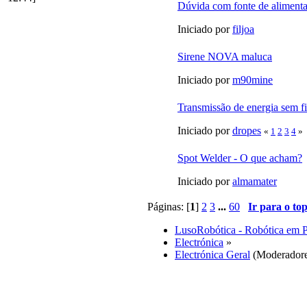
Dúvida com fonte de aliment
Iniciado por
filjoa
Sirene NOVA maluca
Iniciado por
m90mine
Transmissão de energia sem f
Iniciado por
dropes
«
1
2
3
4
»
Spot Welder - O que acham?
Iniciado por
almamater
Páginas: [
1
]
2
3
...
60
Ir para o to
LusoRobótica - Robótica em 
Electrónica
»
Electrónica Geral
(Moderador