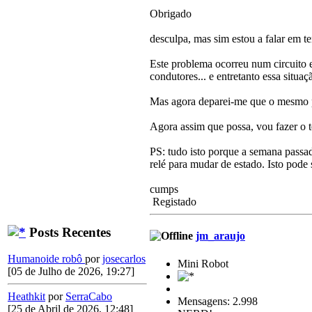
Obrigado
desculpa, mas sim estou a falar em t
Este problema ocorreu num circuito 
condutores... e entretanto essa situa
Mas agora deparei-me que o mesmo p
Agora assim que possa, vou fazer o t
PS: tudo isto porque a semana passa
relé para mudar de estado. Isto pode
cumps
Registado
Posts Recentes
jm_araujo
Humanoide robô
por
josecarlos
Mini Robot
[05 de Julho de 2026, 19:27]
Heathkit
por
SerraCabo
Mensagens: 2.998
[25 de Abril de 2026, 12:48]