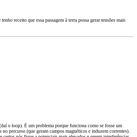
 tenho receito que essa passagem à terra possa gerar tensões mais
 (daí o loop). É um problema porque funciona como se fosse um
za no percurso (que geram campos magnéticos e induzem correntes).
 certos nós fique a potenciais mais elevados e gerem interferências.