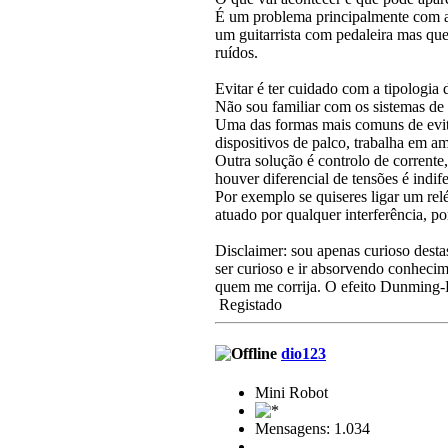
É um problema principalmente com as
um guitarrista com pedaleira mas qu
ruídos.
Evitar é ter cuidado com a tipologia
Não sou familiar com os sistemas d
Uma das formas mais comuns de evita
dispositivos de palco, trabalha em a
Outra solução é controlo de corrente,
houver diferencial de tensões é ind
Por exemplo se quiseres ligar um relé
atuado por qualquer interferência, po
Disclaimer: sou apenas curioso destas
ser curioso e ir absorvendo conheci
quem me corrija. O efeito Dunming-K
Registado
dio123
Mini Robot
Mensagens: 1.034