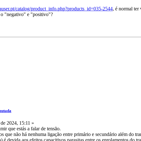
mauser.pt/catalog/product_info.php?products_id=035-2544
, é normal ter
 o "negativo" e "positivo"?
mutada
de 2024, 15:11 »
r que estás a falar de tensão.
s que não há nenhuma ligação entre primário e secundário além do tran
o) é devida aos efeitos capacitivos parasitas entre os enrolamentos do t