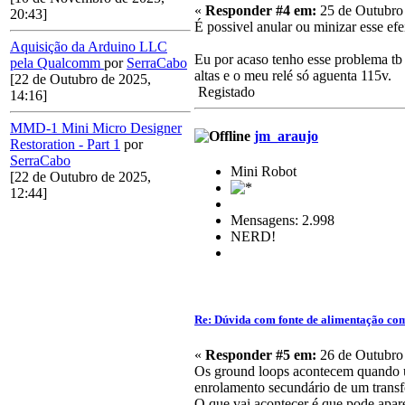
«
Responder #4 em:
25 de Outubro 
20:43]
É possivel anular ou minizar esse ef
Aquisição da Arduino LLC
Eu por acaso tenho esse problema tb 
pela Qualcomm
por
SerraCabo
altas e o meu relé só aguenta 115v.
[22 de Outubro de 2025,
Registado
14:16]
MMD-1 Mini Micro Designer
jm_araujo
Restoration - Part 1
por
SerraCabo
Mini Robot
[22 de Outubro de 2025,
12:44]
Mensagens: 2.998
NERD!
Re: Dúvida com fonte de alimentação co
«
Responder #5 em:
26 de Outubro 
Os ground loops acontecem quando um
enrolamento secundário de um transf
O que vai acontecer é que pode aparec