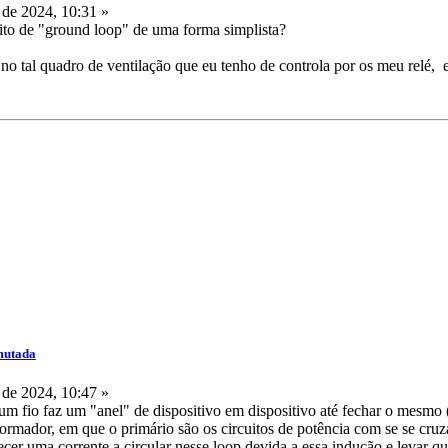
de 2024, 10:31 »
eito de "ground loop" de uma forma simplista?
no tal quadro de ventilação que eu tenho de controla por os meu relé, e
mutada
de 2024, 10:47 »
 fio faz um "anel" de dispositivo em dispositivo até fechar o mesmo
ormador, em que o primário são os circuitos de potência com se se cru
er uma corrente a circular nesse loop devida a essa indução e levar que