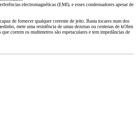
nterferências electromagnéticas (EMI), e esses condensadores apesar de
apaz de fornecer qualquer corrente de jeito. Basta tocares num dos
es medinho, mete uma resistência de umas dezenas ou centenas de kOhm
s que correm os multimetros são espetaculares e tem impedâncias de