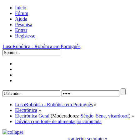
Início
Fórum
Ajuda
Pesquisa
Entrar
Registe-se
LusoRobótica - Robótica em Português
LusoRobótica - Robótica em Português
»
Electrónica
»
Electrónica Geral
(Moderadores:
Sérgio_Sena
,
vicardosof
) »
Dúvida com fonte de alimentação comutada
« anterior
seguinte »