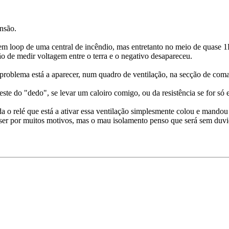
ensão.
em loop de uma central de incêndio, mas entretanto no meio de quase 1
ção de medir voltagem entre o terra e o negativo desapareceu.
roblema está a aparecer, num quadro de ventilação, na secção de co
este do "dedo", se levar um caloiro comigo, ou da resistência se for só
da o relé que está a ativar essa ventilação simplesmente colou e mando
 ser por muitos motivos, mas o mau isolamento penso que será sem duvi