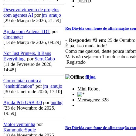
NERD!
Desenvolvimento de projetos
com agentes AI
por
jm_araujo
[29 de Março de 2026, 21:59]
Re: Dúvida com fonte de alimentação co
Ajuda com Antena TDT
por
almamater
«
Responder #3 em:
25 de Outubro 
[13 de Março de 2026, 09:29]
É pá, isso muda tudo!
Como me queixei, deste pouca informa
Not Just Printers. It Bans
Mais não seja com 1km de cabos vais 
Everything.
por
SerraCabo
Registado
[11 de Fevereiro de 2026,
14:48]
filjoa
Como lutar contra a
"enshitification"
por
jm_araujo
Mini Robot
[30 de Janeiro de 2026, 17:10]
Mensagens: 328
Ajuda Pcb USB 3.0
por
andlig
[23 de Novembro de 2025,
19:59]
Motor ventoinha
por
Re: Dúvida com fonte de alimentação co
KammutierSpule
[10 de Novembro de 2025,