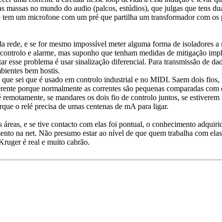
 massas no mundo do audio (palcos, estúdios), que julgas que tens dua
e tem um microfone com um pré que partilha um transformador com os pe
 da rede, e se for mesmo impossível meter alguma forma de isoladores a
e controlo e alarme, mas suponho que tenham medidas de mitigação imp
r esse problema é usar sinalização diferencial. Para transmissão de 
mbientes bem hostis.
 que sei que é usado em controlo industrial e no MIDI. Saem dois fios, f
iferente porque normalmente as correntes são pequenas comparadas com 
 remotamente, se mandares os dois fio de controlo juntos, se estiverem 
rque o relé precisa de umas centenas de mA para ligar.
 áreas, e se tive contacto com elas foi pontual, o conhecimento adquiri
mento na net. Não presumo estar ao nível de que quem trabalha com elas
ruger é real e muito cabrão.