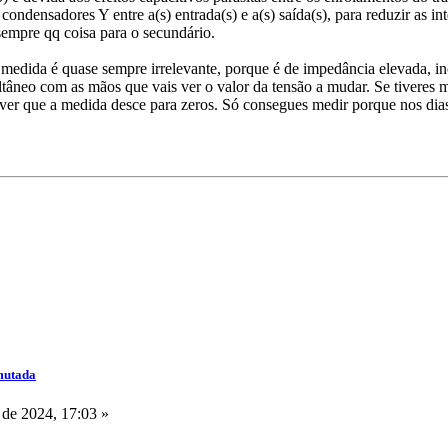
ondensadores Y entre a(s) entrada(s) e a(s) saída(s), para reduzir as i
mpre qq coisa para o secundário.
edida é quase sempre irrelevante, porque é de impedância elevada, inc
multâneo com as mãos que vais ver o valor da tensão a mudar. Se tiver
 ver que a medida desce para zeros. Só consegues medir porque nos dia
mutada
de 2024, 17:03 »