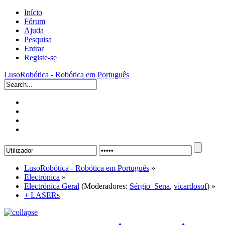
Início
Fórum
Ajuda
Pesquisa
Entrar
Registe-se
LusoRobótica - Robótica em Português
LusoRobótica - Robótica em Português
»
Electrónica
»
Electrónica Geral
(Moderadores:
Sérgio_Sena
,
vicardosof
) »
+ LASERs