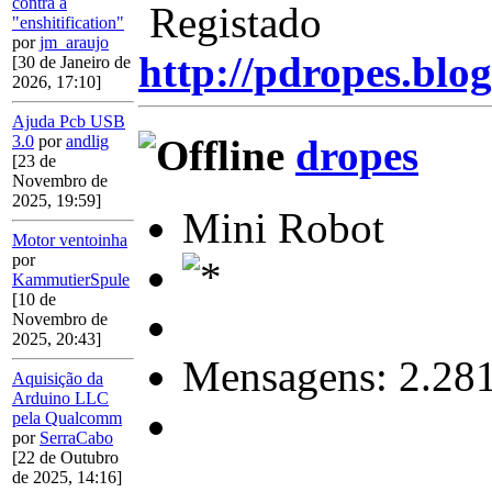
contra a
Registado
"enshitification"
por
jm_araujo
http://pdropes.blog
[30 de Janeiro de
2026, 17:10]
Ajuda Pcb USB
dropes
3.0
por
andlig
[23 de
Novembro de
2025, 19:59]
Mini Robot
Motor ventoinha
por
KammutierSpule
[10 de
Novembro de
2025, 20:43]
Mensagens: 2.28
Aquisição da
Arduino LLC
pela Qualcomm
por
SerraCabo
[22 de Outubro
de 2025, 14:16]