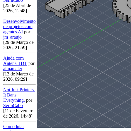
SerraCabo
[25 de Abril de
2026, 12:48]
Desenvolvimento
de projetos com
agentes AI
por
jm_araujo
[29 de Março de
2026, 21:59]
Ajuda com
Antena TDT
por
almamater
[13 de Março de
2026, 09:29]
Not Just Printers.
It Bans
Everything.
por
SerraCabo
[11 de Fevereiro
de 2026, 14:48]
Como lutar