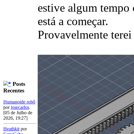
estive algum tempo
está a começar.
Provavelmente tere
Posts
Recentes
Humanoide robô
por
josecarlos
[05 de Julho de
2026, 19:27]
Heathkit
por