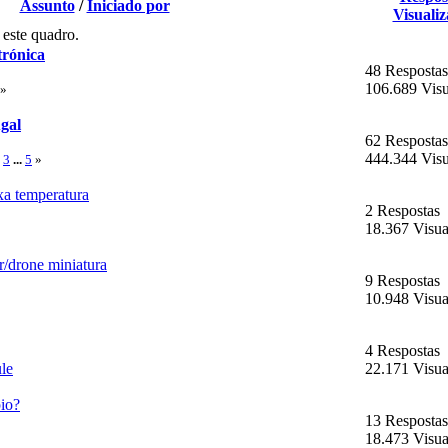
Assunto
/
Iniciado por
Visualiz
 este quadro.
trónica
48 Respostas
106.689 Visu
»
ugal
62 Respostas
444.344 Visu
3
...
5
»
xa temperatura
2 Respostas
18.367 Visua
r/drone miniatura
9 Respostas
10.948 Visua
4 Respostas
le
22.171 Visua
io?
13 Respostas
18.473 Visua