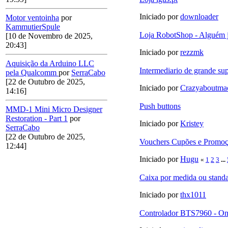
Iniciado por
downloader
Motor ventoinha
por
KammutierSpule
Loja RobotShop - Alguém 
[10 de Novembro de 2025,
20:43]
Iniciado por
rezzmk
Aquisição da Arduino LLC
Intermediario de grande sup
pela Qualcomm
por
SerraCabo
[22 de Outubro de 2025,
Iniciado por
Crazyaboutma
14:16]
Push buttons
MMD-1 Mini Micro Designer
Restoration - Part 1
por
Iniciado por
Kristey
SerraCabo
[22 de Outubro de 2025,
Vouchers Cupões e Promoç
12:44]
Iniciado por
Hugu
«
1
2
3
...
Caixa por medida ou standa
Iniciado por
thx1011
Controlador BTS7960 - On