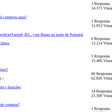
3 Respostas
14.373 Visua
já comprou aqui?
1 Respostas
12.953 Visua
erficie(Farnell, RS...) em Braga ou norte de Portugal
0 Respostas
chines
13.214 Visua
5 Respostas
15.466 Visua
ões!!
60 Respostas
62.826 Visua
5
»
rd e furações
14 Respostas
21.509 Visua
de comprar?
1 Respostas