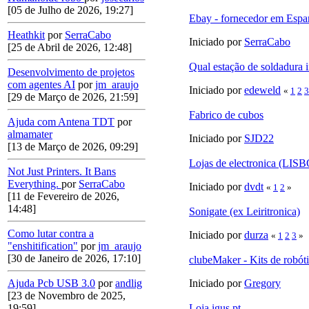
[05 de Julho de 2026, 19:27]
Ebay - fornecedor em Esp
Heathkit
por
SerraCabo
Iniciado por
SerraCabo
[25 de Abril de 2026, 12:48]
Qual estação de soldadura 
Desenvolvimento de projetos
com agentes AI
por
jm_araujo
Iniciado por
edeweld
«
1
2
3
[29 de Março de 2026, 21:59]
Fabrico de cubos
Ajuda com Antena TDT
por
almamater
Iniciado por
SJD22
[13 de Março de 2026, 09:29]
Lojas de electronica (LIS
Not Just Printers. It Bans
Everything.
por
SerraCabo
Iniciado por
dvdt
«
1
2
»
[11 de Fevereiro de 2026,
14:48]
Sonigate (ex Leiritronica)
Como lutar contra a
Iniciado por
durza
«
1
2
3
»
"enshitification"
por
jm_araujo
[30 de Janeiro de 2026, 17:10]
clubeMaker - Kits de robóti
Iniciado por
Gregory
Ajuda Pcb USB 3.0
por
andlig
[23 de Novembro de 2025,
Loja igus.pt
19:59]