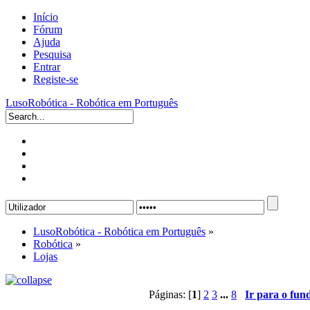
Início
Fórum
Ajuda
Pesquisa
Entrar
Registe-se
LusoRobótica - Robótica em Português
LusoRobótica - Robótica em Português
»
Robótica
»
Lojas
Páginas: [
1
]
2
3
...
8
Ir para o fun