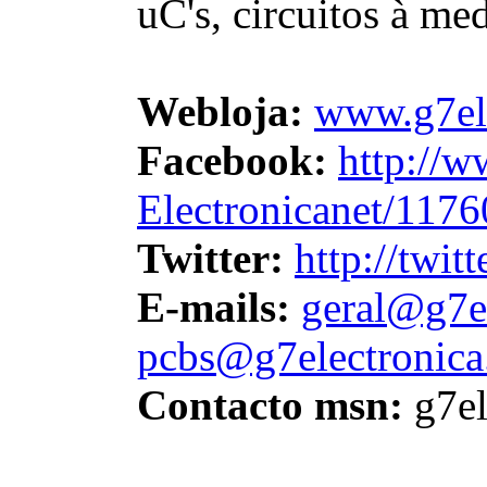
uC's, circuitos à me
Webloja:
www.g7ele
Facebook:
http://
Electronicanet/117
Twitter:
http://twit
E-mails:
geral@g7el
pcbs@g7electronica
Contacto msn:
g7el