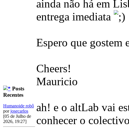
ainda não há em Li
entrega imediata
Espero que gostem 
Cheers!
Mauricio
Posts
Recentes
ah! e o altLab vai e
Humanoide robô
por
josecarlos
[05 de Julho de
conhecer o colectivo
2026, 19:27]