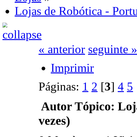
Lojas de Robótica - Port
« anterior
seguinte 
Imprimir
Páginas:
1
2
[
3
]
4
5
Autor
Tópico: Loj
vezes)