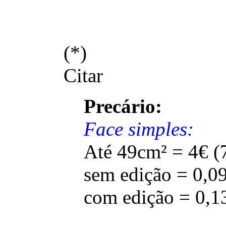
(*)
Citar
Precário:
Face simples:
Até 49cm² = 4€ (
sem edição = 0,0
com edição = 0,1