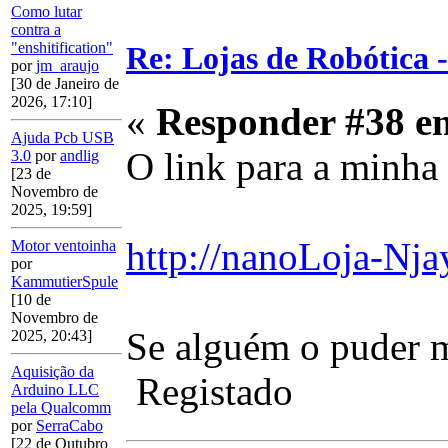
Como lutar
contra a
"enshitification"
Re: Lojas de Robótica 
por
jm_araujo
[30 de Janeiro de
2026, 17:10]
«
Responder #38 e
Ajuda Pcb USB
O link para a minha
3.0
por
andlig
[23 de
Novembro de
2025, 19:59]
http://nanoLoja-Nj
Motor ventoinha
por
KammutierSpule
[10 de
Novembro de
Se alguém o puder 
2025, 20:43]
Aquisição da
Registado
Arduino LLC
pela Qualcomm
por
SerraCabo
[22 de Outubro