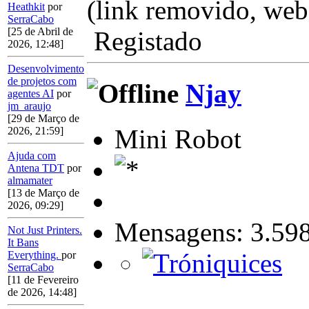
(link removido, webs
Heathkit
por
SerraCabo
[25 de Abril de
Registado
2026, 12:48]
Desenvolvimento
de projetos com
Njay
agentes AI
por
jm_araujo
[29 de Março de
Mini Robot
2026, 21:59]
Ajuda com
Antena TDT
por
almamater
[13 de Março de
2026, 09:29]
Mensagens: 3.59
Not Just Printers.
It Bans
Everything.
por
SerraCabo
[11 de Fevereiro
de 2026, 14:48]