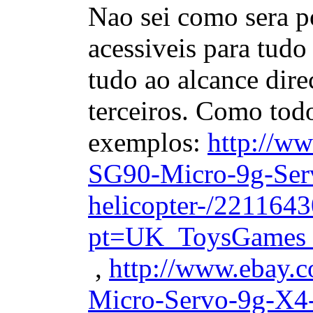
Nao sei como sera p
acessiveis para tudo
tudo ao alcance dir
terceiros. Como tod
exemplos:
http://w
SG90-Micro-9g-Ser
helicopter-/221164
pt=UK_ToysGames_
,
http://www.ebay.
Micro-Servo-9g-X