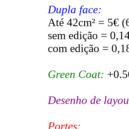
Dupla face:
Até 42cm² = 5€ (
sem edição = 0,1
com edição = 0,1
Green Coat:
+0.5
Desenho de layou
Portes: