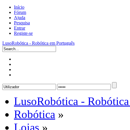
Início
Fórum
Ajuda
Pesquisa
Entrar
Registe-se
LusoRobótica - Robótica em Português
LusoRobótica - Robótica
Robótica
»
Lojas
»