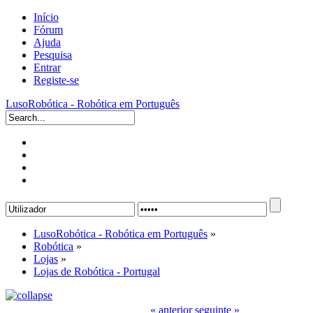
Início
Fórum
Ajuda
Pesquisa
Entrar
Registe-se
LusoRobótica - Robótica em Português
LusoRobótica - Robótica em Português
»
Robótica
»
Lojas
»
Lojas de Robótica - Portugal
« anterior
seguinte »