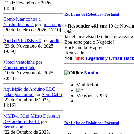
[11 de Fevereiro de 2026,
14:48]
Re: Lojas de Robótica - Portugal
Como lutar contra a
"enshitification"
por
jm_araujo
«
Responder #61 em:
19 de Novemb
[30 de Janeiro de 2026, 17:10]
Olá!
Já dei uma vista de olhos no vosso w
Ajuda Pcb USB 3.0
por
andlig
Boa sorte para o Negócio!
[23 de Novembro de 2025,
Hack and be Happy!
19:59]
Registado
You
Tube:
Legendary Urban Hack
Motor ventoinha
por
KammutierSpule
[10 de Novembro de 2025,
Nunito
20:43]
Mini Robot
Aquisição da Arduino LLC
pela Qualcomm
por
SerraCabo
Mensagens: 923
[22 de Outubro de 2025,
14:16]
MMD-1 Mini Micro Designer
Restoration - Part 1
por
Re: Lojas de Robótica - Portugal
SerraCabo
[22 de Outubro de 2025,