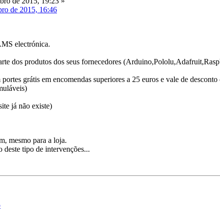
ro de 2015, 19:23 »
ro de 2015, 16:46
MS electrónica.
rte dos produtos dos seus fornecedores (Arduino,Pololu,Adafruit,Rasp
rtes grátis em encomendas superiores a 25 euros e vale de desconto 
uláveis)
ite já não existe)
, mesmo para a loja.
 deste tipo de intervenções...
o