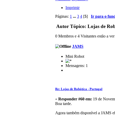
Imprimir
Páginas:
1
...
3
4
[
5
]
Ir para o fun
Autor
Tópico: Lojas de Rob
0 Membros e 4 Visitantes estão a ver 
JAMS
Mini Robot
Mensagens: 1
Re: Lojas de Robótica - Portugal
«
Responder #60 em:
19 de Novemb
Boa tarde.
Agora também disponível a JAMS el