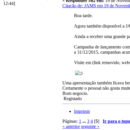
«
Responder #62 em:
19 de Novemb
12:44]
Citação de: JAMS em 19 de Novemb
Boa tarde.
Agora também disponível a JA
Ainda a receber uma grande pa
Campanha de lançamento com po
a 31/12/2015, campanhas acum
Visite em (link removido, webs
Uma apresentação também ficava bem
Certamente o pessoal não gosta muito
Bom negocio.
Registado
Imprimir
Páginas:
1
...
3
4
[
5
]
Ir para o top
« anterior
seguinte »