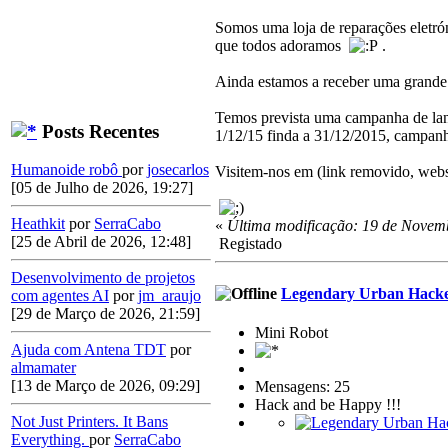
Somos uma loja de reparações eletrón
que todos adoramos
.
Ainda estamos a receber uma grande 
Temos prevista uma campanha de lan
Posts Recentes
1/12/15 finda a 31/12/2015, campan
Humanoide robô
por
josecarlos
Visitem-nos em (link removido, websi
[05 de Julho de 2026, 19:27]
Heathkit
por
SerraCabo
«
Última modificação: 19 de Novem
[25 de Abril de 2026, 12:48]
Registado
Desenvolvimento de projetos
Legendary Urban Hack
com agentes AI
por
jm_araujo
[29 de Março de 2026, 21:59]
Mini Robot
Ajuda com Antena TDT
por
almamater
[13 de Março de 2026, 09:29]
Mensagens: 25
Hack and be Happy !!!
Not Just Printers. It Bans
Everything.
por
SerraCabo